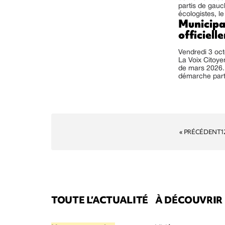
partis de gauch
écologistes, l
Municipa
officiell
Vendredi 3 oc
La Voix Citoye
de mars 2026. 
démarche partic
« PRÉCÉDENT
1
TOUTE L’ACTUALITÉ
À DÉCOUVRIR