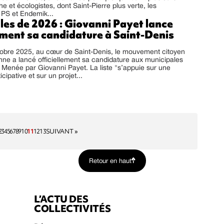
e et écologistes, dont Saint-Pierre plus verte, les
e PS et Endemik...
les de 2026 : Giovanni Payet lance
ement sa candidature à Saint-Denis
tobre 2025, au cœur de Saint-Denis, le mouvement citoyen
nne a lancé officiellement sa candidature aux municipales
Menée par Giovanni Payet. La liste "s’appuie sur une
ipative et sur un projet...
2
3
4
5
6
7
8
9
10
11
12
13
SUIVANT »
Retour en haut
L’ACTU DES
COLLECTIVITÉS