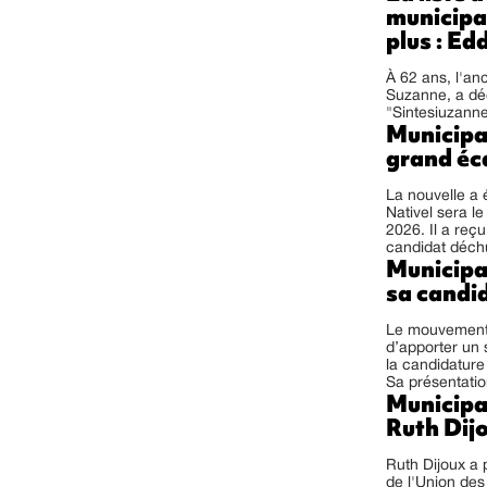
municipa
plus : Ed
À 62 ans, l'an
Suzanne, a déc
"Sintesiuzanne
Municipal
grand éc
La nouvelle a 
Nativel sera l
2026. Il a reç
candidat déchu
Municipa
sa candi
Le mouvement 
d’apporter un 
la candidature
Sa présentatio
Municipal
Ruth Dijo
Ruth Dijoux a 
de l'Union des 