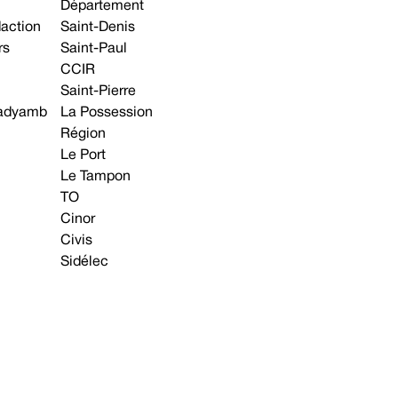
Département
daction
Saint-Denis
rs
Saint-Paul
CCIR
Saint-Pierre
 gadyamb
La Possession
Région
Le Port
Le Tampon
TO
Cinor
Civis
Sidélec
Annonces légales
Avis & Marchés publics
s contacter
Plan du site
Mentions légales
Préférences cookie