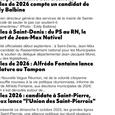
les de 2026 compte un candidat de
dy Balbine
cien directeur général des services de la mairie de Sainte-
idé de sauter le pas car soutient-il:
imeritmieu" (Photo : Eddy Balbine)
es à Saint-Denis : du PS au RN, le
art de Jean-Max Nativel
été officialisée début septembre : à Saint-Denis, Jean-Max
e candidat du Rassemblement national pour les Municipales
u le soutien du délégué départemental Jean-Jacques Morel,
 des législatives...
les de 2026 : Alfrédo Fontaine lance
dature au Tampon
Nouvelle Vague Réunion, né de la volonté citoyenne
souffle nouveau à la vie politique réunionnaise, informe de
 de Alfrédo Fontaine, aux élections municipales de 2026.
n s’est déroulée autour de...
es 2026 : candidate à Saint-Pierre,
ux lance "l'Union des Saint-Pierrois"
présenté ce dimanche 5 octobre 2025, les grandes lignes
Saint-Pierrois, une alliance politique qui réunit plusieurs