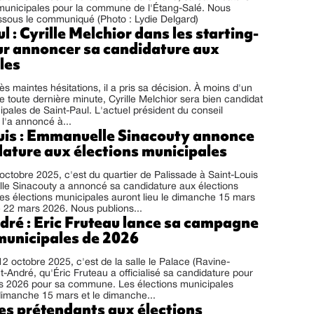
 municipales pour la commune de l'Étang-Salé. Nous
ssous le communiqué (Photo : Lydie Delgard)
l : Cyrille Melchior dans les starting-
ur annoncer sa candidature aux
les
ès maintes hésitations, il a pris sa décision. À moins d'un
toute dernière minute, Cyrille Melchior sera bien candidat
ipales de Saint-Paul. L'actuel président du conseil
l'a annoncé à...
uis : Emmanuelle Sinacouty annonce
dature aux élections municipales
ctobre 2025, c'est du quartier de Palissade à Saint-Louis
e Sinacouty a annoncé sa candidature aux élections
es élections municipales auront lieu le dimanche 15 mars
 22 mars 2026. Nous publions...
dré : Eric Fruteau lance sa campagne
 municipales de 2026
 octobre 2025, c'est de la salle le Palace (Ravine-
t-André, qu'Éric Fruteau a officialisé sa candidature pour
es 2026 pour sa commune. Les élections municipales
 dimanche 15 mars et le dimanche...
des prétendants aux élections