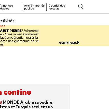
Annonces
Avis & marchés
Courrier des
légales
publics
lecteurs
ectivités
6:32
AINT-PIERRE
Un homme
e 23 ans mis en examen et
lacé en détention après la
ort d'une gramoune de 84
VOIR PLUS
ns
 continu
MONDE
Arabie saoudite,
8
istan et Turquie scellent un