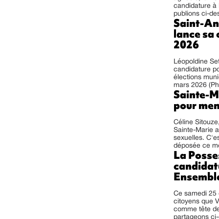
candidature à
publions ci-d
Saint-An
lance sa
2026
Léopoldine Set
candidature p
élections muni
mars 2026 (Pho
Sainte-Ma
pour men
Céline Sitouze
Sainte-Marie 
sexuelles. C'e
déposée ce me
La Posses
candidatu
Ensembl
Ce samedi 25 
citoyens que V
comme tête de
partageons ci