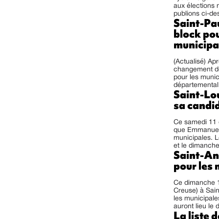
aux élections
publions ci-de
Saint-Pau
block po
municipa
(Actualisé) Apr
changement de 
pour les munic
départemental 
Saint-Lo
sa candi
Ce samedi 11 o
que Emmanuell
municipales. L
et le dimanche
Saint-An
pour les
Ce dimanche 12
Creuse) à Sain
les municipal
auront lieu le
La liste 