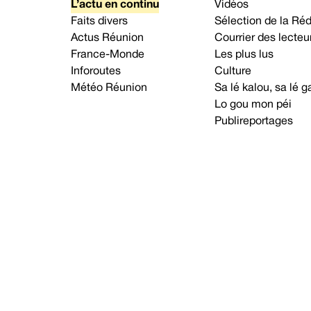
L’actu en continu
Vidéos
Faits divers
Sélection de la Ré
Actus Réunion
Courrier des lecteu
France-Monde
Les plus lus
Inforoutes
Culture
Météo Réunion
Sa lé kalou, sa lé
Lo gou mon péi
Publireportages
A propos d’Imaz Press
Nou