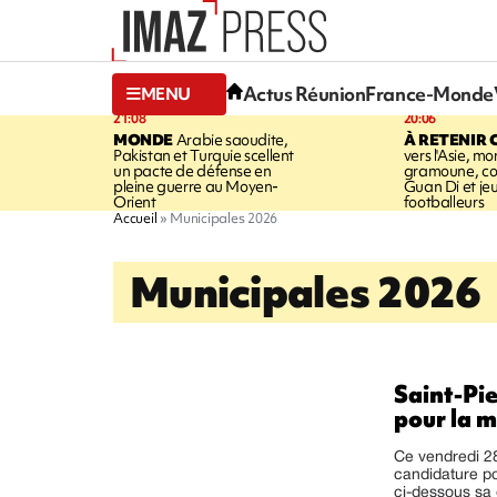
Actus Réunion
France-Monde
MENU
21:08
20:06
MONDE
Arabie saoudite,
À RETENIR 
Pakistan et Turquie scellent
vers l'Asie, mo
un pacte de défense en
gramoune, co
pleine guerre au Moyen-
Guan Di et je
Orient
footballeurs
Accueil
Municipales 2026
Municipales 2026
Saint-Pi
pour la m
Ce vendredi 28
candidature po
ci-dessous sa 