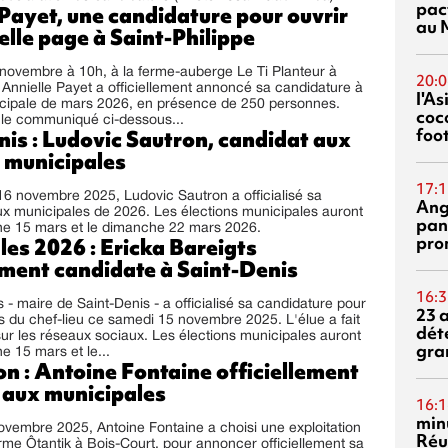
pac
Payet, une candidature pour ouvrir
au 
lle page à Saint-Philippe
novembre à 10h, à la ferme-auberge Le Ti Planteur à
20:0
, Annielle Payet a officiellement annoncé sa candidature à
l'A
nicipale de mars 2026, en présence de 250 personnes.
coc
 le communiqué ci-dessous...
foo
is : Ludovic Sautron, candidat aux
s municipales
17:1
6 novembre 2025, Ludovic Sautron a officialisé sa
Ang
x municipales de 2026. Les élections municipales auront
pan
che 15 mars et le dimanche 22 mars 2026.
pro
es 2026 : Ericka Bareigts
ement candidate à Saint-Denis
16:3
s - maire de Saint-Denis - a officialisé sa candidature pour
23 
s du chef-lieu ce samedi 15 novembre 2025. L'élue a fait
dét
r les réseaux sociaux. Les élections municipales auront
gra
e 15 mars et le...
n : Antoine Fontaine officiellement
 aux municipales
16:1
min
vembre 2025, Antoine Fontaine a choisi une exploitation
Réu
erme Ôtantik à Bois-Court, pour annoncer officiellement sa