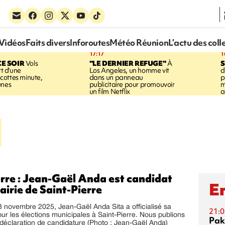
Vidéos
Faits divers
Inforoutes
Météo Réunion
L’actu des coll
17:17
1
CE SOIR
Vols
"LE DERNIER REFUGE"
À
S
rt d'une
Los Angeles, un homme vit
d
cottes minute,
dans un panneau
p
unes
publicitaire pour promouvoir
m
un film Netflix
a
erre : Jean-Gaël Anda est candidat
En
airie de Saint-Pierre
 novembre 2025, Jean-Gaël Anda Sita a officialisé sa
21:0
ur les élections municipales à Saint-Pierre. Nous publions
Pak
déclaration de candidature (Photo : Jean-Gaël Anda)