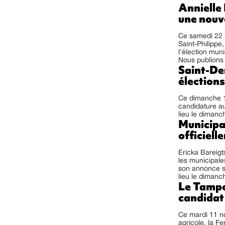
Annielle 
une nouve
Ce samedi 22 
Saint-Philippe
l’élection mu
Nous publions
Saint-Den
élection
Ce dimanche 1
candidature au
lieu le diman
Municipal
officiell
Ericka Bareigt
les municipale
son annonce su
lieu le dimanch
Le Tampo
candidat
Ce mardi 11 no
agricole, la F