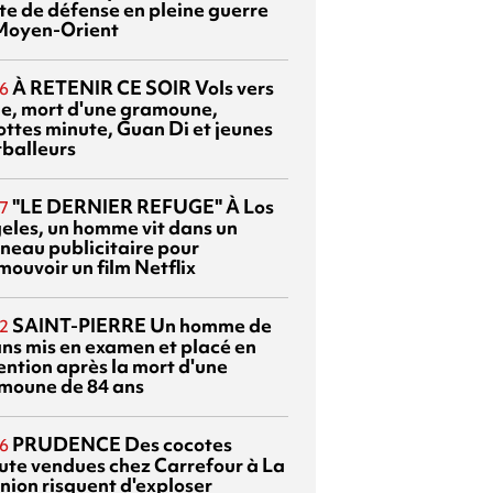
te de défense en pleine guerre
Moyen-Orient
À RETENIR CE SOIR
Vols vers
6
sie, mort d'une gramoune,
ottes minute, Guan Di et jeunes
tballeurs
"LE DERNIER REFUGE"
À Los
7
eles, un homme vit dans un
neau publicitaire pour
mouvoir un film Netflix
SAINT-PIERRE
Un homme de
2
ans mis en examen et placé en
ention après la mort d'une
moune de 84 ans
PRUDENCE
Des cocotes
6
ute vendues chez Carrefour à La
nion risquent d'exploser