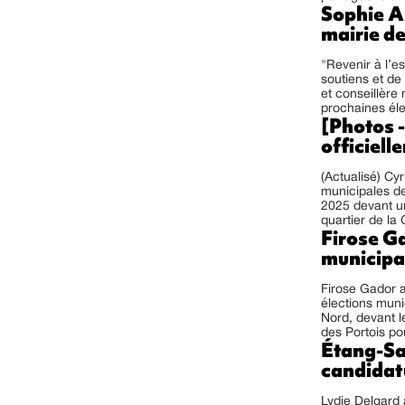
Sophie A
mairie de
"Revenir à l’e
soutiens et de
et conseillère 
prochaines éle
[Photos -
officiell
(Actualisé) Cyr
municipales de
2025 devant un
quartier de la
Firose Ga
municipa
Firose Gador a
élections muni
Nord, devant l
des Portois pou
Étang-Sa
candidat
Lydie Delgard