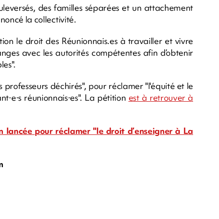
ouleversés, des familles séparées et un attachement
noncé la collectivité.
on le droit des Réunionnais.es à travailler et vivre
hanges avec les autorités compétentes afin d’obtenir
les".
s professeurs déchirés", pour réclamer "l'équité et le
t·e·s réunionnais·es". La pétition
est à retrouver à
on lancée pour réclamer "le droit d’enseigner à La
m