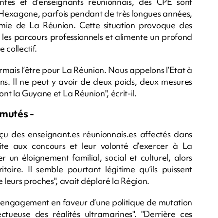
tes et d’enseignants réunionnais, des CPE sont
en Hexagone, parfois pendant de très longues années,
émie de La Réunion. Cette situation provoque des
e les parcours professionnels et alimente un profond
e collectif.
rmais l’être pour La Réunion. Nous appelons l’Etat à
ens. Il ne peut y avoir de deux poids, deux mesures
ont la Guyane et La Réunion", écrit-il.
 mutés -
çu des enseignant.es réunionnais.es affectés dans
site aux concours et leur volonté d’exercer à La
 un éloignement familial, social et culturel, alors
toire. Il semble pourtant légitime qu’ils puissent
leurs proches", avait déploré la Région.
on engagement en faveur d’une politique de mutation
ectueuse des réalités ultramarines". "Derrière ces