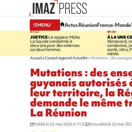
Actus Réunion
France-Monde
MENU
07:22
06:50
JUSTICE
Le rappeur Moha
À LA UNE C
La Squale condamné à
Xénoscard, r
deux ans pour des violences
condamné, jou
sur deux femmes
santé, rétro, P
météo
Accueil
Conseil régional Actualité
Mutations : des enseigna
Mutations : des ens
guyanais autorisés à
leur territoire, la R
demande le même tr
La Réunion
Publié le 22 mai 2026 à 11:53
Actualisé le 22 mai 202