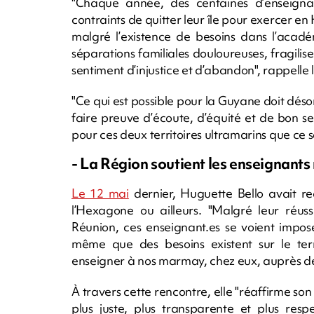
"Chaque année, des centaines d’enseignan
contraints de quitter leur île pour exercer 
malgré l’existence de besoins dans l’acad
séparations familiales douloureuses, fragilis
sentiment d’injustice et d’abandon", rappelle l
"Ce qui est possible pour la Guyane doit déso
faire preuve d’écoute, d’équité et de bon s
pour ces deux territoires ultramarins que ce s
- La Région soutient les enseignants
Le 12 mai
dernier, Huguette Bello avait re
l’Hexagone ou ailleurs. "Malgré leur réus
Réunion, ces enseignant.es se voient imposer
même que des besoins existent sur le terri
enseigner à nos marmay, chez eux, auprès de 
À travers cette rencontre, elle "réaffirme s
plus juste, plus transparente et plus resp