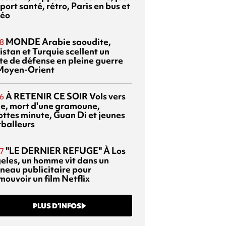
port santé, rétro, Paris en bus et
éo
MONDE
Arabie saoudite,
8
istan et Turquie scellent un
te de défense en pleine guerre
Moyen-Orient
À RETENIR CE SOIR
Vols vers
6
sie, mort d'une gramoune,
ottes minute, Guan Di et jeunes
tballeurs
"LE DERNIER REFUGE"
À Los
7
eles, un homme vit dans un
neau publicitaire pour
mouvoir un film Netflix
PLUS D’INFOS