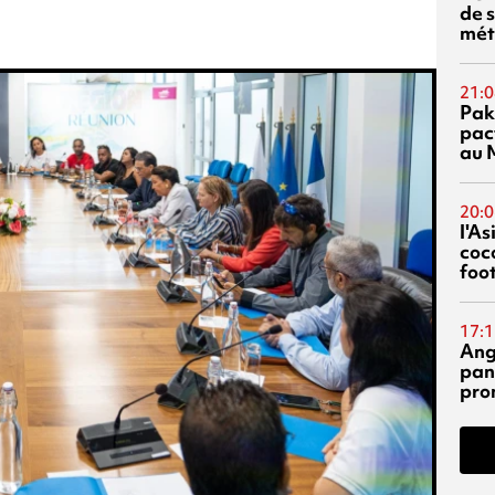
de s
mét
21:0
Pak
pac
au 
20:0
l'A
coc
foo
17:1
Ang
pan
pro