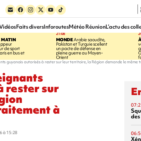
Vidéos
Faits divers
Inforoutes
Météo Réunion
L’actu des coll
21:08
2
E MATIN
MONDE
Arabie saoudite,
À
appeur
Pakistan et Turquie scellent
v
r de sport
un pacte de défense en
g
aris en bus et
pleine guerre au Moyen-
G
Orient
f
nts guyanais autorisés à rester sur leur territoire, la Région demande le même 
eignants
 rester sur
En
égion
aitement à
07:2
Squ
des
6 à 15:28
06:5
Xén