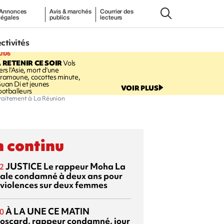
Annonces
Avis & marchés
Courrier des
légales
publics
lecteurs
ectivités
0:06
 RETENIR CE SOIR
Vols
ers l'Asie, mort d'une
ramoune, cocottes minute,
uan Di et jeunes
VOIR PLUS
ootballeurs
traitement à La Réunion
 continu
JUSTICE
Le rappeur Moha La
2
ale condamné à deux ans pour
 violences sur deux femmes
À LA UNE CE MATIN
0
oscard, rappeur condamné, jour