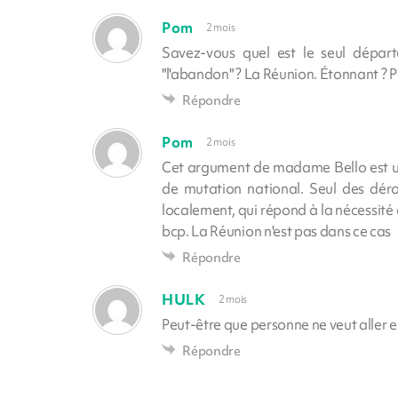
Pom
2 mois
Savez-vous quel est le seul dépar
"l'abandon" ? La Réunion. Étonnant ? Pa
Répondre
Pom
2 mois
Cet argument de madame Bello est un
de mutation national. Seul des déro
localement, qui répond à la nécessité
bcp. La Réunion n'est pas dans ce cas
Répondre
HULK
2 mois
Peut-être que personne ne veut alle
Répondre