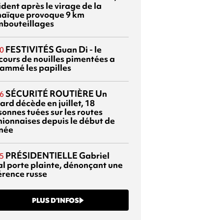
dent après le virage de la
aïque provoque 9 km
mbouteillages
FESTIVITÉS
Guan Di - le
0
cours de nouilles pimentées a
lammé les papilles
SÉCURITÉ ROUTIÈRE
Un
6
ard décède en juillet, 18
sonnes tuées sur les routes
nionnaises depuis le début de
nnée
PRÉSIDENTIELLE
Gabriel
5
al porte plainte, dénonçant une
érence russe
PLUS D’INFOS