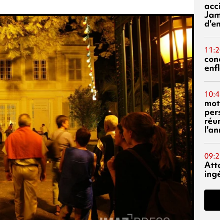
acci
Jam
d'e
11:2
con
enf
10:4
mot
per
réu
l'a
09:2
Att
ing