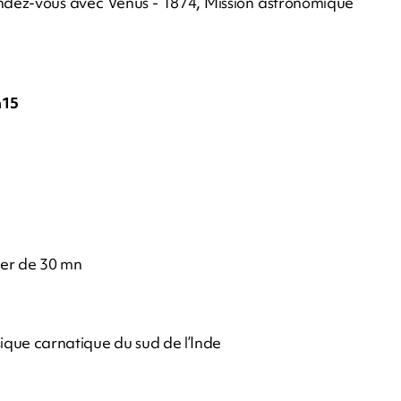
Rendez-vous avec Vénus - 1874, Mission astronomique
h15
lier de 30 mn
usique carnatique du sud de l’Inde