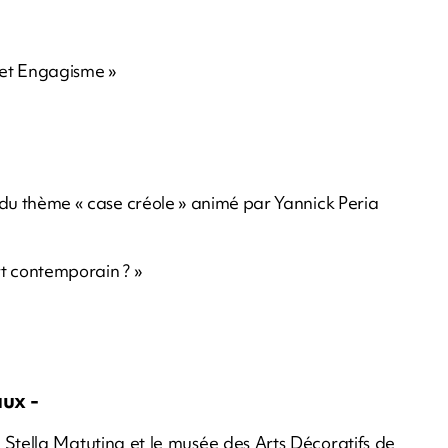
e et Engagisme »
ur du thème « case créole » animé par Yannick Peria
rt contemporain ? »
ux -
e Stella Matutina et le musée des Arts Décoratifs de