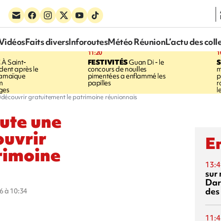
Vidéos
Faits divers
Inforoutes
Météo Réunion
L’actu des coll
11:20
1
E
À Saint-
FESTIVITÉS
Guan Di - le
S
dent après le
concours de nouilles
m
Jamaïque
pimentées a enflammé les
p
m
papilles
r
ges
l
e)découvrir gratuitement le patrimoine réunionnais
oute une
ouvrir
En
rimoine
13:4
sur 
Dar
des
6 à 10:34
11:4