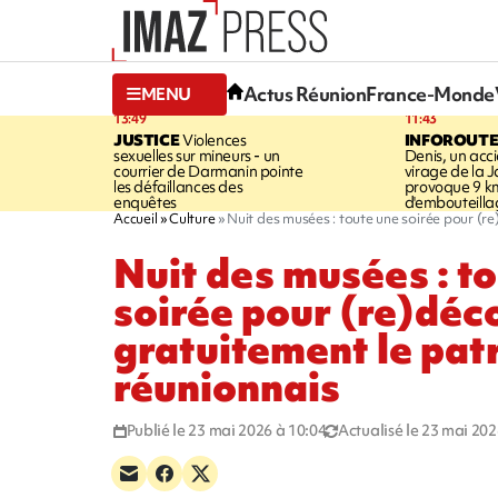
Actus Réunion
France-Monde
MENU
13:49
11:43
JUSTICE
Violences
INFOROUT
sexuelles sur mineurs - un
Denis, un acci
courrier de Darmanin pointe
virage de la 
les défaillances des
provoque 9 k
enquêtes
d'embouteilla
Accueil
Culture
Nuit des musées : toute une soirée pour (r
Nuit des musées : t
soirée pour (re)déc
gratuitement le pat
réunionnais
Publié le 23 mai 2026 à 10:04
Actualisé le 23 mai 202