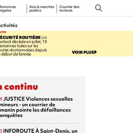
Annonces
Avis & marchés
Courrier des
légales
publics
lecteurs
ectivités
0:46
ÉCURITÉ ROUTIÈRE
Un
otard décède en juillet, 18
ersonnes tuées sur les
outes réunionnaises depuis
VOIR PLUS
e début de l'année
 continu
JUSTICE
Violences sexuelles
9
mineurs - un courrier de
manin pointe les défaillances
 enquêtes
INFOROUTE
À Saint-Denis, un
3