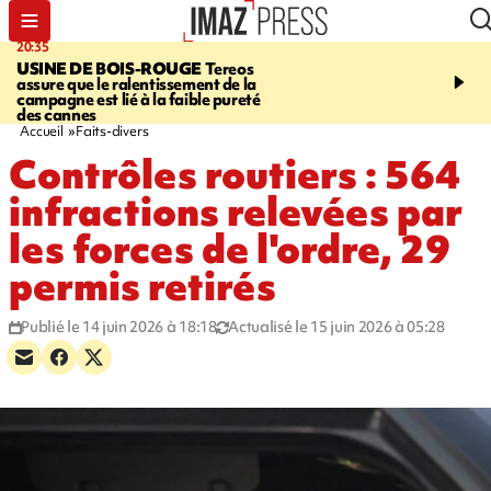
20:35
05:30
USINE DE BOIS-ROUGE
Tereos
SAINT-DENIS
Réouvert
assure que le ralentissement de la
téléphérique Papang à p
campagne est lié à la faible pureté
heures ce vendredi
des cannes
Accueil
Faits-divers
Contrôles routiers : 564
infractions relevées par
les forces de l'ordre, 29
permis retirés
Publié le 14 juin 2026 à 18:18
Actualisé le 15 juin 2026 à 05:28