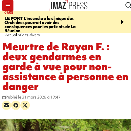
07:08
09:56
LE PORT
L'incendie à la clinique des
VIOLENCES SEXUELL
Orchidées pourrait avoir des
MINEURS
L'association 
conséquences pour les patients de La
judiciaire dénonce une "
Réunion
Darmanin
Accueil
Faits-divers
Meurtre de Rayan F. :
deux gendarmes en
garde à vue pour non-
assistance à personne en
danger
Publié le 31 mars 2026 à 19:47