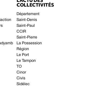
L’ACTU DES
COLLECTIVITÉS
Département
daction
Saint-Denis
rs
Saint-Paul
CCIR
Saint-Pierre
 gadyamb
La Possession
Région
Le Port
Le Tampon
TO
Cinor
Civis
Sidélec