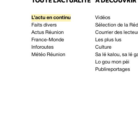
TOUTE L’ACTUALITÉ
À DÉCOUVRIR
L’actu en continu
Vidéos
Faits divers
Sélection de la Ré
Actus Réunion
Courrier des lecteu
France-Monde
Les plus lus
Inforoutes
Culture
Météo Réunion
Sa lé kalou, sa lé
Lo gou mon péi
Publireportages