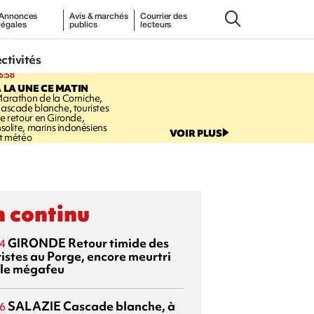
Annonces
Avis & marchés
Courrier des
légales
publics
lecteurs
ectivités
6:58
 LA UNE CE MATIN
arathon de la Corniche,
ascade blanche, touristes
e retour en Gironde,
nsolite, marins indonésiens
VOIR PLUS
t météo
 continu
GIRONDE
Retour timide des
4
ristes au Porge, encore meurtri
 le mégafeu
SALAZIE
Cascade blanche, à
6