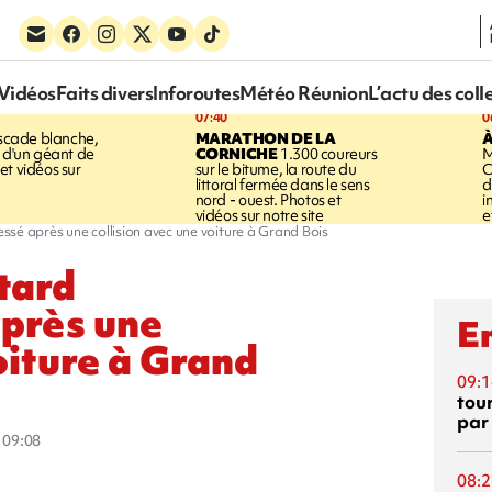
Vidéos
Faits divers
Inforoutes
Météo Réunion
L’actu des coll
07:40
0
cade blanche,
MARATHON DE LA
À
e d'un géant de
CORNICHE
1.300 coureurs
M
et vidéos sur
sur le bitume, la route du
C
littoral fermée dans le sens
d
nord - ouest. Photos et
i
vidéos sur notre site
e
essé après une collision avec une voiture à Grand Bois
tard
après une
En
oiture à Grand
09:1
tou
par
à 09:08
08:2