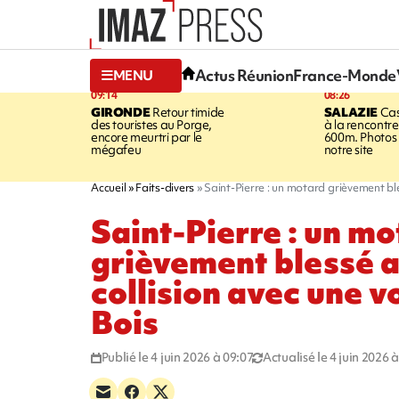
Actus Réunion
France-Monde
MENU
09:14
08:26
GIRONDE
Retour timide
SALAZIE
Cas
des touristes au Porge,
à la rencontr
encore meurtri par le
600m. Photos 
mégafeu
notre site
Accueil
Faits-divers
Saint-Pierre : un motard grièvement bl
Saint-Pierre : un mo
grièvement blessé 
collision avec une v
Bois
Publié le 4 juin 2026 à 09:07
Actualisé le 4 juin 2026 