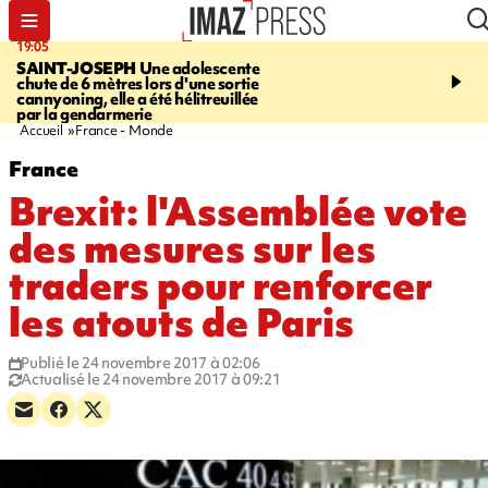
19:05
20:44
SAINT-JOSEPH
Une adolescente
À RETENIR CE SOIR
G
chute de 6 mètres lors d'une sortie
rouée de coups, cycliste,
cannyoning, elle a été hélitreuillée
personne disparue et c
par la gendarmerie
para-natation
Accueil
France - Monde
France
Brexit: l'Assemblée vote
des mesures sur les
traders pour renforcer
les atouts de Paris
Publié le 24 novembre 2017 à 02:06
Actualisé le 24 novembre 2017 à 09:21