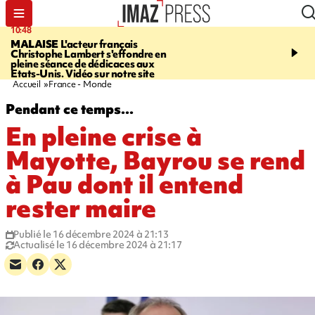
10:48
13:48
MALAISE
L'acteur français
CHALEUR
Record en E
Christophe Lambert s'effondre en
l'Ouest pour le début de 
pleine séance de dédicaces aux
Etats-Unis. Vidéo sur notre site
Accueil
France - Monde
Pendant ce temps...
En pleine crise à
Mayotte, Bayrou se rend
à Pau dont il entend
rester maire
Publié le 16 décembre 2024 à 21:13
Actualisé le 16 décembre 2024 à 21:17