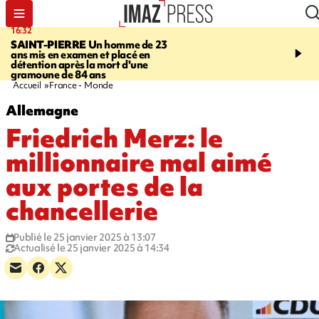
16:32
21:08
SAINT-PIERRE
Un homme de 23
MONDE
Arabie saoudit
ans mis en examen et placé en
et Turquie scellent un p
détention après la mort d'une
défense en pleine guerr
gramoune de 84 ans
Orient
Accueil
France - Monde
Allemagne
Friedrich Merz: le
millionnaire mal aimé
aux portes de la
chancellerie
Publié le 25 janvier 2025 à 13:07
Actualisé le 25 janvier 2025 à 14:34