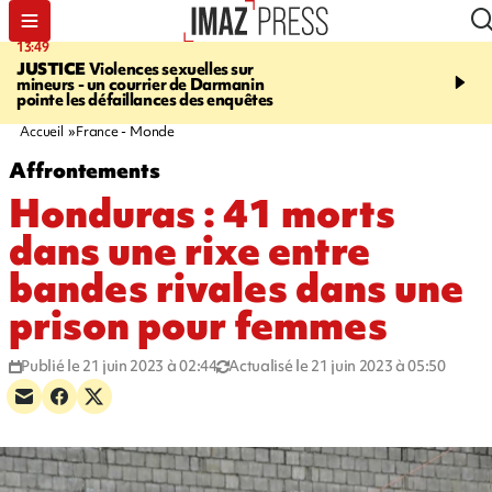
13:49
17:59
JUSTICE
Violences sexuelles sur
INFOROUTE
Marathon 
mineurs - un courrier de Darmanin
Corniche - la route du L
pointe les défaillances des enquêtes
ce dimanche matin dans 
Nord-Ouest
Accueil
France - Monde
Affrontements
Honduras : 41 morts
dans une rixe entre
bandes rivales dans une
prison pour femmes
Publié le 21 juin 2023 à 02:44
Actualisé le 21 juin 2023 à 05:50