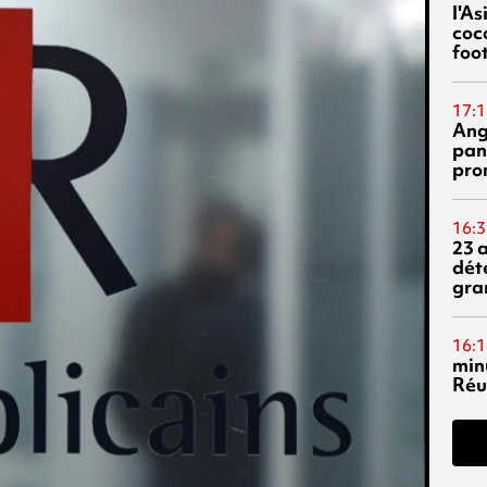
l'A
coc
foo
17:1
Ang
pan
pro
16:3
23 
dét
gra
16:1
min
Réu