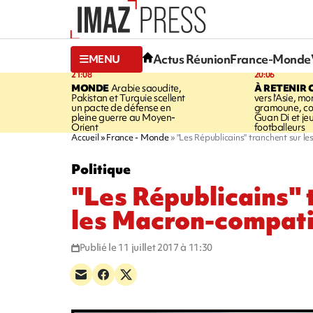
Actus Réunion
France-Monde
MENU
21:08
20:06
MONDE
Arabie saoudite,
À RETENIR 
Pakistan et Turquie scellent
vers l'Asie, mo
un pacte de défense en
gramoune, co
pleine guerre au Moyen-
Guan Di et je
Orient
footballeurs
Accueil
France - Monde
"Les Républicains" tranchent sur 
Politique
"Les Républicains" 
les Macron-compati
Publié le 11 juillet 2017 à 11:30