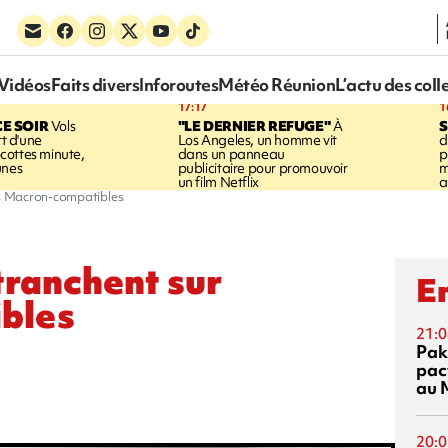
Vidéos
Faits divers
Inforoutes
Météo Réunion
L’actu des coll
17:17
1
CE SOIR
Vols
"LE DERNIER REFUGE"
À
S
rt d'une
Los Angeles, un homme vit
d
cottes minute,
dans un panneau
p
unes
publicitaire pour promouvoir
m
un film Netflix
a
les Macron-compatibles
tranchent sur
En
bles
21:0
Pak
pac
au 
20:0