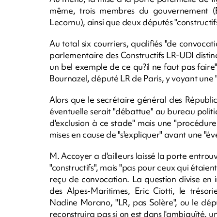
même, trois membres du gouvernement (B
Lecornu), ainsi que deux députés "constructifs
Au total six courriers, qualifiés "de convocat
parlementaire des Constructifs LR-UDI distinct
un bel exemple de ce qu?il ne faut pas faire"
Bournazel, député LR de Paris, y voyant une "
Alors que le secrétaire général des Républi
éventuelle serait "débattue" au bureau politiq
d'exclusion à ce stade" mais une "procédure
mises en cause de "s'expliquer" avant une "éve
M. Accoyer a d'ailleurs laissé la porte entrou
"constructifs", mais "pas pour ceux qui étaient
reçu de convocation. La question divise en in
des Alpes-Maritimes, Eric Ciotti, le trésori
Nadine Morano, "LR, pas Solère", ou le dép
reconstruira pas si on est dans l'ambiguïté, u