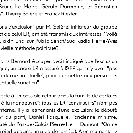
runo Le Maire, Gérald Darmanin, et Sébastien
", Thierry Solère et Franck Riester.
ions d'exclusion" par M. Solère, initiateur du groupe
 de celui LR, ont été transmis aux intéréssés. "Voilà
, a dit lundi sur Public Sénat/Sud Radio Pierre-Yves
vieille méthode politique".
cains Bernard Accoyer avait indiqué que l'exclusion
ue, un cadre LR a assuré à l'AFP qu'il n'y avait "pas
 interne habituelle", pour permettre aux personnes
ntuelle sanction".
verte à un possible retour dans la famille de certains
 à la manoeuvre": tous les LR "constructifs" n'ont pas
terne. Il y a les tenants d'une exclusion: le député
er du parti, Daniel Fasquelle, l'ancienne ministre,
uté du Pas-de-Calais Pierre-Henri Dumont. "On ne
n pied dedans, un pied dehors (...). A un moment, il y