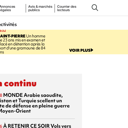
Annonces
Avis & marchés
Courrier des
légales
publics
lecteurs
ectivités
6:32
AINT-PIERRE
Un homme
e 23 ans mis en examen et
lacé en détention après la
ort d'une gramoune de 84
VOIR PLUS
ns
 continu
MONDE
Arabie saoudite,
8
istan et Turquie scellent un
te de défense en pleine guerre
Moyen-Orient
À RETENIR CE SOIR
Vols vers
6