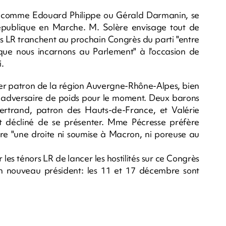
comme Edouard Philippe ou Gérald Darmanin, se
République en Marche. M. Solère envisage tout de
ts LR tranchent au prochain Congrès du parti "entre
ve que nous incarnons au Parlement" à l'occasion de
i.
ier patron de la région Auvergne-Rhône-Alpes, bien
s adversaire de poids pour le moment. Deux barons
rtrand, patron des Hauts-de-France, et Valérie
nt décliné de se présenter. Mme Pécresse préfère
 "une droite ni soumise à Macron, ni poreuse au
 les ténors LR de lancer les hostilités sur ce Congrès
'un nouveau président: les 11 et 17 décembre sont