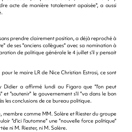
endre acte de manière totalement apaisée", a aussi
é.
 sans prendre clairement position, a déjà reproché à
te" de ses "anciens collègues" avec sa nomination à
tion de politique générale le 4 juillet s'il y pensait
 pour le maire LR de Nice Christian Estrosi, ce sont
y Didier a affirmé lundi au Figaro que "l'on peut
et "soutenir" le gouvernement s'il "va dans le bon
rès les conclusions de ce bureau politique.
e, membre comme MM. Solère et Riester du groupe
uloir "d'ici l'automne" une "nouvelle force politique"
ée ni M. Riester, ni M. Solère.