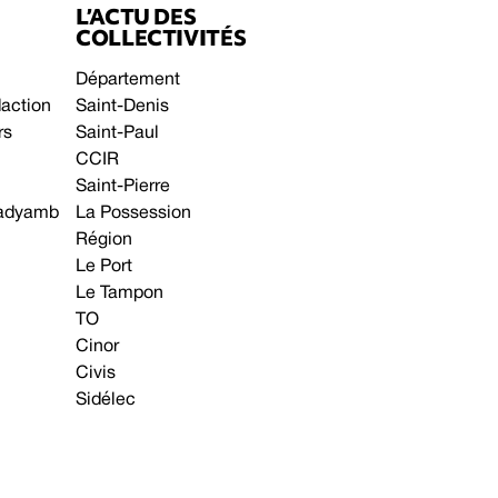
L’ACTU DES
COLLECTIVITÉS
Département
daction
Saint-Denis
rs
Saint-Paul
CCIR
Saint-Pierre
 gadyamb
La Possession
Région
Le Port
Le Tampon
TO
Cinor
Civis
Sidélec