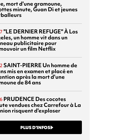
sie, mort d'une gramoune,
ottes minute, Guan Di et jeunes
tballeurs
"LE DERNIER REFUGE"
À Los
7
eles, un homme vit dans un
neau publicitaire pour
mouvoir un film Netflix
SAINT-PIERRE
Un homme de
2
ans mis en examen et placé en
ention après la mort d'une
moune de 84 ans
PRUDENCE
Des cocotes
6
ute vendues chez Carrefour à La
nion risquent d'exploser
PLUS D’INFOS