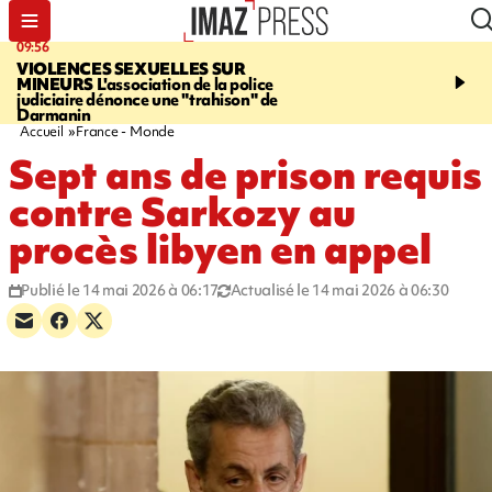
09:56
12:19
VIOLENCES SEXUELLES SUR
SAINT-DENIS
Un hom
MINEURS
L'association de la police
grièvement blessé à cou
judiciaire dénonce une "trahison" de
bouteille dans une baga
Darmanin
Accueil
France - Monde
Sept ans de prison requis
contre Sarkozy au
procès libyen en appel
Publié le 14 mai 2026 à 06:17
Actualisé le 14 mai 2026 à 06:30