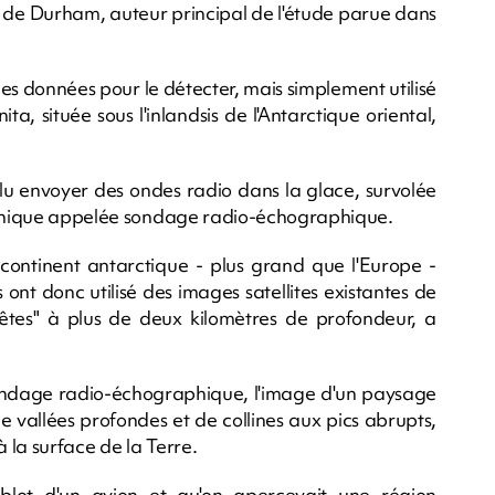
e de Durham, auteur principal de l'étude parue dans
es données pour le détecter, mais simplement utilisé
a, située sous l'inlandsis de l'Antarctique oriental,
allu envoyer des ondes radio dans la glace, survolée
echnique appelée sondage radio-échographique.
u continent antarctique - plus grand que l'Europe -
s ont donc utilisé des images satellites existantes de
crêtes" à plus de deux kilomètres de profondeur, a
ondage radio-échographique, l'image d'un paysage
 vallées profondes et de collines aux pics abrupts,
 la surface de la Terre.
blot d'un avion et qu'on apercevait une région