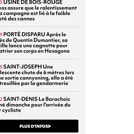
USINE DE BOIS-ROUGE
5
eos assure que le ralentissement
a campagne est lié à la faible
eté des cannes
PORTÉ DISPARU
Après le
9
ès de Quentin Dumontier, sa
ille lance une cagnotte pour
atrier son corps en Hexagone
SAINT-JOSEPH
Une
5
lescente chute de 6 mètres lors
e sortie cannyoning, elle a été
itreuillée par la gendarmerie
SAINT-DENIS
Le Barachois
2
mé dimanche pour l'arrivée du
 cycliste
PLUS D’INFOS