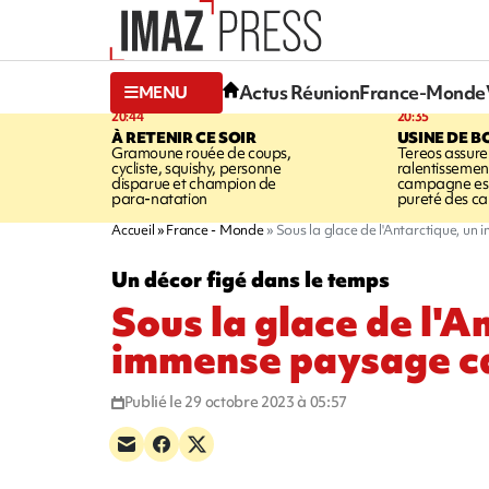
Actus Réunion
France-Monde
MENU
20:44
20:35
À RETENIR CE SOIR
USINE DE B
Gramoune rouée de coups,
Tereos assure
cycliste, squishy, personne
ralentissemen
disparue et champion de
campagne est l
para-natation
pureté des c
Accueil
France - Monde
Sous la glace de l'Antarctique, u
Un décor figé dans le temps
Sous la glace de l'A
immense paysage c
Publié le 29 octobre 2023 à 05:57