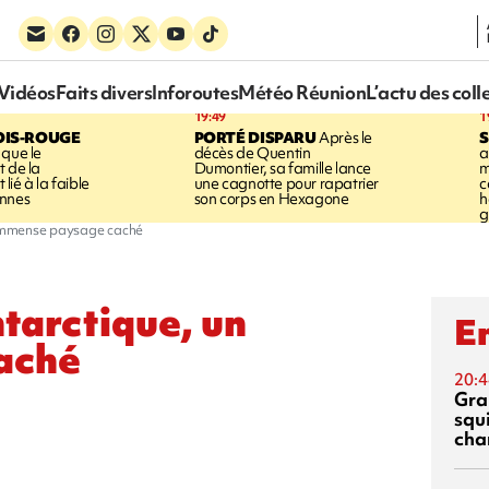
Vidéos
Faits divers
Inforoutes
Météo Réunion
L’actu des coll
19:49
1
OIS-ROUGE
PORTÉ DISPARU
Après le
S
 que le
décès de Quentin
a
t de la
Dumontier, sa famille lance
m
ié à la faible
une cagnotte pour rapatrier
c
annes
son corps en Hexagone
h
g
n immense paysage caché
ntarctique, un
En
aché
20:4
Gra
squ
cha