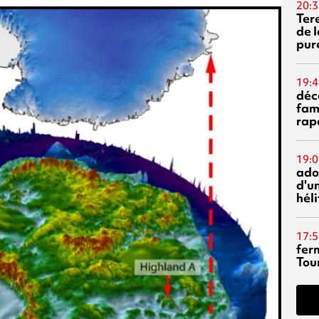
20:3
Ter
de l
pur
19:4
déc
fam
rap
19:0
ado
d'un
hél
17:5
fer
Tour