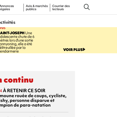
Annonces
Avis & marchés
Courrier des
légales
publics
lecteurs
ectivités
9:05
AINT-JOSEPH
Une
dolescente chute de 6
ètres lors d'une sortie
annyoning, elle a été
élitreuillée par la
VOIR PLUS
endarmerie
 continu
À RETENIR CE SOIR
4
moune rouée de coups, cycliste,
ishy, personne disparue et
mpion de para-natation