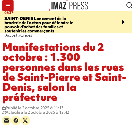
07:58
07:54
SAINT-DENIS
La réouverture du
CAMPAGNE SUCRIÈR
téléphérique Papang finalement
accuse Tereos de faire p
annulée à cause d'un problème
responsabilité de la crise
technique
Bois-Rouge, aux plante
Accueil
Grèves
Manifestations du 2
octobre : 1.300
personnes dans les rues
de Saint-Pierre et Saint-
Denis, selon la
préfecture
Publié le 2 octobre 2025 à 11:13
Actualisé le 2 octobre 2025 à 12:42