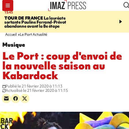
15:45
20:17
TOUR DE FRANCE
La lauréate
À RETENIR CE SOIR
Sé
sortante Pauline Ferrand-Prévot
routière, concours de nou
abandonne avant la 8e étape
du littoral fermée, courr
Darmanin et évacuation
Accueil
Le Port Actualité
Musique
Le Port : coup d'envoi de
la nouvelle saison au
Kabardock
Publié le 21 février 2020 à 11:13
Actualisé le 21 février 2020 à 11:15