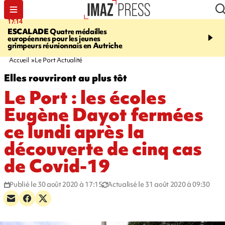
17:14
20:46
ESCALADE
Quatre médailles
À RETENIR CE SOIR
M
européennes pour les jeunes
rencontre Stop VIF, req
grimpeurs réunionnais en Autriche
bouledogue, grimpeurs p
contrôles routiers
Accueil
Le Port Actualité
Elles rouvriront au plus tôt
Le Port : les écoles
Eugène Dayot fermées
ce lundi après la
découverte de cinq cas
de Covid-19
Publié le 30 août 2020 à 17:15
Actualisé le 31 août 2020 à 09:30