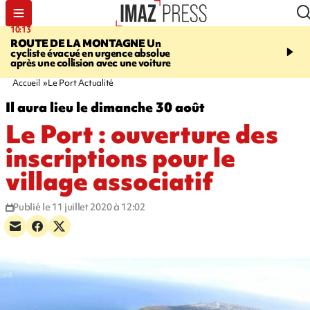
10:13
12:23
ROUTE DE LA MONTAGNE
Un
PRUDENCE
Les jouets
cycliste évacué en urgence absolue
peuvent éclater et brûler
après une collision avec une voiture
Accueil
Le Port Actualité
Il aura lieu le dimanche 30 août
Le Port : ouverture des
inscriptions pour le
village associatif
Publié le 11 juillet 2020 à 12:02