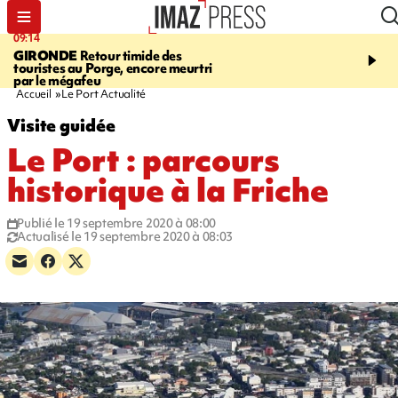
09:14
13:09
GIRONDE
Retour timide des
CONFLIT
Des échanges
touristes au Porge, encore meurtri
font cinq morts en Ukrai
par le mégafeu
Russie
Accueil
Le Port Actualité
Visite guidée
Le Port : parcours
historique à la Friche
Publié le 19 septembre 2020 à 08:00
Actualisé le 19 septembre 2020 à 08:03