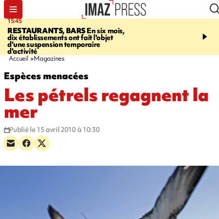
15:45
17:17
RESTAURANTS, BARS
En six mois,
"LE DERNIER REFUG
dix établissements ont fait l'objet
Angeles, un homme vit 
d'une suspension temporaire
panneau publicitaire po
d'activité
promouvoir un film Netf
Accueil
Magazines
Espèces menacées
Les pétrels regagnent la
mer
Publié le 15 avril 2010 à 10:30