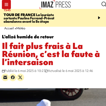
15:45
20:17
TOUR DE FRANCE
La lauréate
À RETENIR CE SOIR
Sé
sortante Pauline Ferrand-Prévot
routière, concours de nou
abandonne avant la 8e étape
du littoral fermée, courr
Darmanin et évacuation
Accueil
Météo
L'alizé humide de retour
Il fait plus frais à La
Réunion, c’est la faute à
l’intersaison
Publié le 6 mai 2025 à 10:27
Actualisé le 6 mai 2025 à 12:46