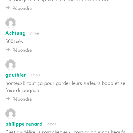
Répondre
Achtung
2 mois
500 tués
Répondre
gauthier
2 mois
honteux!! tout ça pour garder leurs surfeurs bobo et se
faire du pognon
Répondre
philippe renard
2 mois
C'est du délire ils sont chez eux , tout ca pour nos beaufs