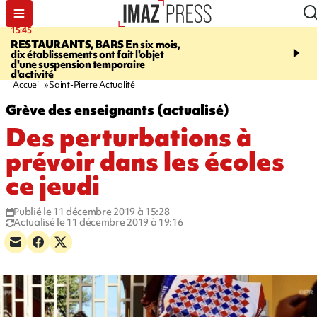
15:45
17:17
RESTAURANTS, BARS
En six mois,
"LE DERNIER REFUG
dix établissements ont fait l'objet
Angeles, un homme vit 
d'une suspension temporaire
panneau publicitaire po
d'activité
promouvoir un film Netf
Accueil
Saint-Pierre Actualité
Grève des enseignants (actualisé)
Des perturbations à
prévoir dans les écoles
ce jeudi
Publié le 11 décembre 2019 à 15:28
Actualisé le 11 décembre 2019 à 19:16