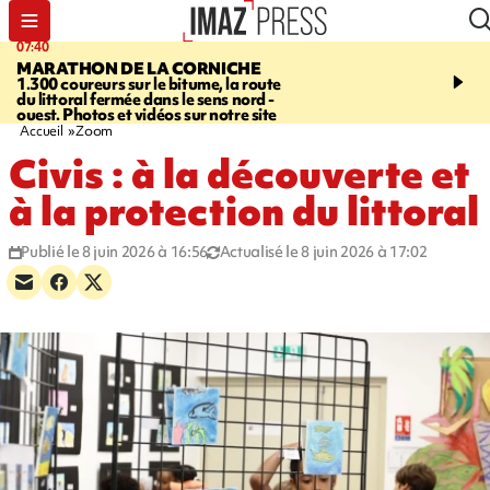
07:40
10:33
MARATHON DE LA CORNICHE
ASSOCIATIONS
Protec
1.300 coureurs sur le bitume, la route
l’enfance - une nouvelle
du littoral fermée dans le sens nord -
Stop VIF organisée à La
ouest. Photos et vidéos sur notre site
Accueil
Zoom
Civis : à la découverte et
à la protection du littoral
Publié le 8 juin 2026 à 16:56
Actualisé le 8 juin 2026 à 17:02