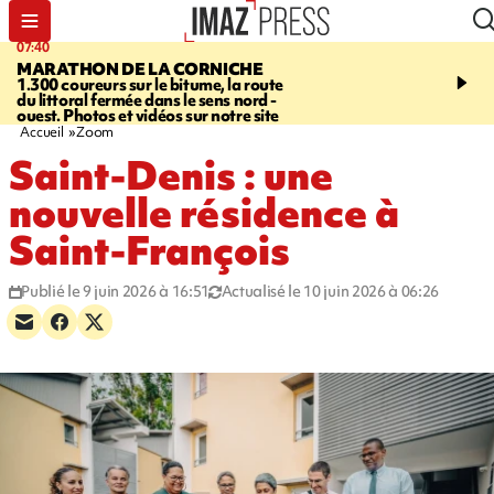
07:40
10:33
MARATHON DE LA CORNICHE
ASSOCIATIONS
Protec
1.300 coureurs sur le bitume, la route
l’enfance - une nouvelle
du littoral fermée dans le sens nord -
Stop VIF organisée à La
ouest. Photos et vidéos sur notre site
Accueil
Zoom
Saint-Denis : une
nouvelle résidence à
Saint-François
Publié le 9 juin 2026 à 16:51
Actualisé le 10 juin 2026 à 06:26