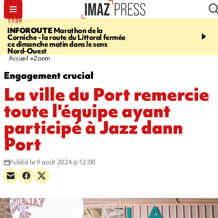
17:59
07:40
INFOROUTE
Marathon de la
MARATHON DE LA C
Corniche - la route du Littoral fermée
1.300 coureurs sur le bi
ce dimanche matin dans le sens
du littoral fermée dans l
Nord-Ouest
ouest. Photos et vidéos s
Accueil
Zoom
Engagement crucial
La ville du Port remercie
toute l'équipe ayant
participé à Jazz dann
Port
Publié le 9 août 2024 à 12:00