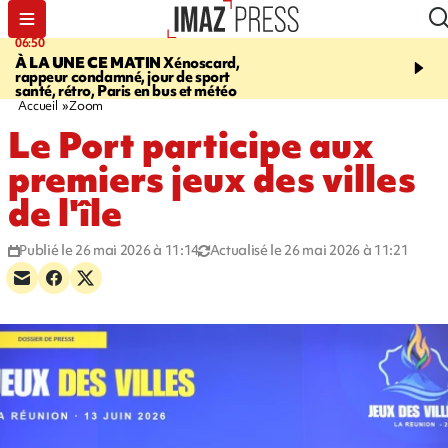
06:50
08:53
À LA UNE CE MATIN
Xénoscard,
SAINT-PAUL
Jour de S
rappeur condamné, jour de sport
2026 - bouger, s’informe
santé, rétro, Paris en bus et météo
soin de sa santé
Accueil
Zoom
Le Port participe aux
premiers jeux des villes
de l'île
Publié le 26 mai 2026 à 11:14
Actualisé le 26 mai 2026 à 11:21