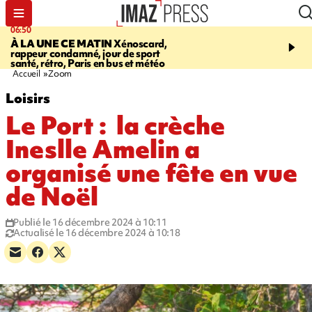
06:50
08:53
À LA UNE CE MATIN
Xénoscard,
SAINT-PAUL
Jour de S
rappeur condamné, jour de sport
2026 - bouger, s’informe
santé, rétro, Paris en bus et météo
soin de sa santé
Accueil
Zoom
Loisirs
Le Port : la crèche
Ineslle Amelin a
organisé une fête en vue
de Noël
Publié le 16 décembre 2024 à 10:11
Actualisé le 16 décembre 2024 à 10:18