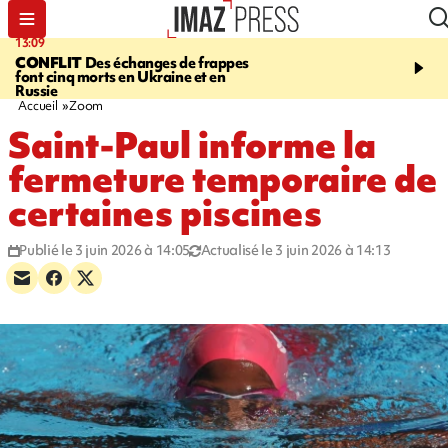
13:09
17:14
CONFLIT
Des échanges de frappes
ESCALADE
Quatre méd
font cinq morts en Ukraine et en
européennes pour les je
Russie
grimpeurs réunionnais 
Accueil
Zoom
Saint-Paul informe la
fermeture temporaire de
certaines piscines
Publié le 3 juin 2026 à 14:05
Actualisé le 3 juin 2026 à 14:13