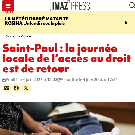
05:35
07:47
LA MÉTÉO DAPRÉ MATANTE
MAYOTTE
Une femme e
ROSINA
Un lundi sous la pluie
ses deux enfants meure
l'incendie de leur maiso
Accueil
Zoom
Saint-Paul : la journée
locale de l’accès au droit
est de retour
Publié le 4 juin 2026 à 12:22
Actualisé le 4 juin 2026 à 12:31