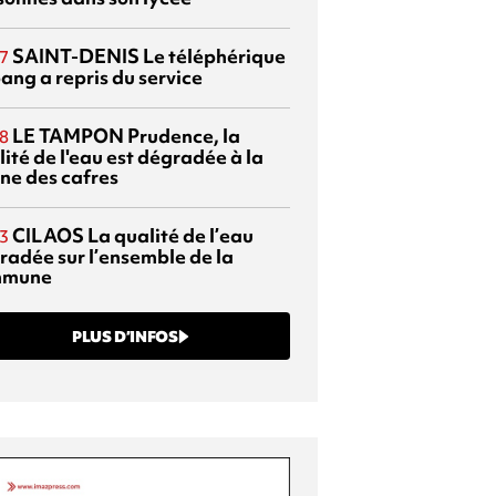
SAINT-DENIS
Le téléphérique
7
ang a repris du service
LE TAMPON
Prudence, la
8
ité de l'eau est dégradée à la
ine des cafres
CILAOS
La qualité de l’eau
3
radée sur l’ensemble de la
mmune
PLUS D’INFOS