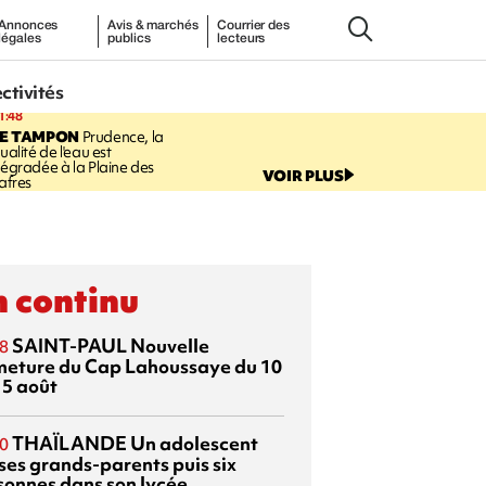
Annonces
Avis & marchés
Courrier des
légales
publics
lecteurs
ectivités
1:48
LE TAMPON
Prudence, la
ualité de l'eau est
égradée à la Plaine des
VOIR PLUS
afres
 continu
SAINT-PAUL
Nouvelle
8
meture du Cap Lahoussaye du 10
15 août
THAÏLANDE
Un adolescent
0
 ses grands-parents puis six
sonnes dans son lycée