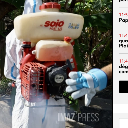
11:5
Pap
11:4
qual
Pla
11:4
dég
co