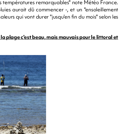
 "des températures remarquables" note Météo France.
pluies aurait dû commencer -, et un "ensoleillement
aleurs qui vont durer "jusqu'en fin du mois" selon les
 la plage c'est beau, mais mauvais pour le littoral et