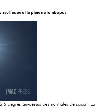
ion suffoque et la pluie ne tombe pas
 à 6 degrés au-dessus des normales de saison, La