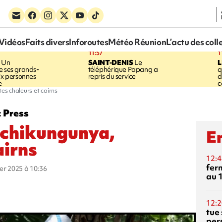
Vidéos
Faits divers
Inforoutes
Météo Réunion
L’actu des coll
11:57
1
Un
SAINT-DENIS
Le
e ses grands-
téléphérique Papang a
q
six personnes
repris du service
d
e
c
es chaleurs et cairns
z Press
 chikungunya,
En
airns
12:4
fer
ier 2025 à 10:36
au 
12:2
tue
per