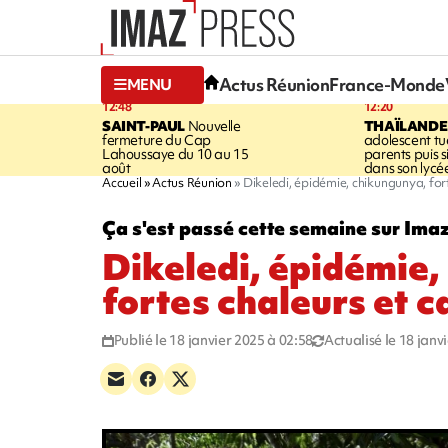
Actus Réunion
France-Monde
MENU
12:48
12:20
SAINT-PAUL
Nouvelle
THAÏLANDE
fermeture du Cap
adolescent tu
Lahoussaye du 10 au 15
parents puis 
août
dans son lycé
Accueil
Actus Réunion
Dikeledi, épidémie, chikungunya, fort
Ça s'est passé cette semaine sur Ima
Dikeledi, épidémie,
fortes chaleurs et c
Publié le 18 janvier 2025 à 02:58
Actualisé le 18 janv