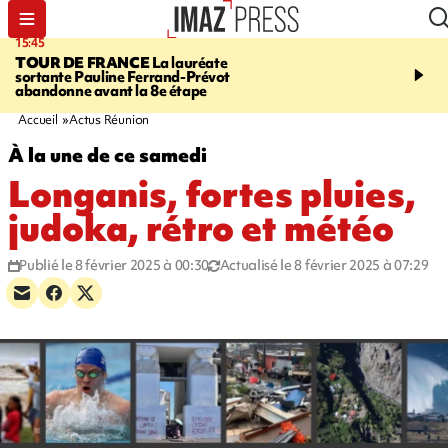
15:45
20:17
TOUR DE FRANCE
La lauréate
À RETENIR CE SOIR
Sé
sortante Pauline Ferrand-Prévot
routière, concours de nou
abandonne avant la 8e étape
du littoral fermée, courr
Darmanin et évacuation
Accueil
Actus Réunion
À la une de ce samedi
Longanis, fortes pluies,
judoka, rétro et météo
Publié le 8 février 2025 à 00:30
Actualisé le 8 février 2025 à 07:29