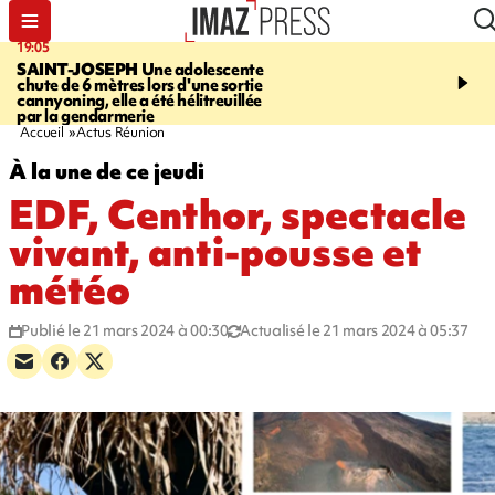
19:05
20:44
SAINT-JOSEPH
Une adolescente
À RETENIR CE SOIR
G
chute de 6 mètres lors d'une sortie
rouée de coups, cycliste,
cannyoning, elle a été hélitreuillée
personne disparue et c
par la gendarmerie
para-natation
Accueil
Actus Réunion
À la une de ce jeudi
EDF, Centhor, spectacle
vivant, anti-pousse et
météo
Publié le 21 mars 2024 à 00:30
Actualisé le 21 mars 2024 à 05:37