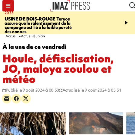
20:35
05:30
USINE DE BOIS-ROUGE
Tereos
SAINT-DENIS
Réouvert
assure que le ralentissement de la
téléphérique Papang à p
campagne est lié à la faible pureté
heures ce vendredi
des cannes
Accueil
Actus Réunion
À la une de ce vendredi
Houle, défisclisation,
JO, maloya zoulou et
météo
Publié le 9 août 2024 à 00:30
Actualisé le 9 août 2024 à 05:31