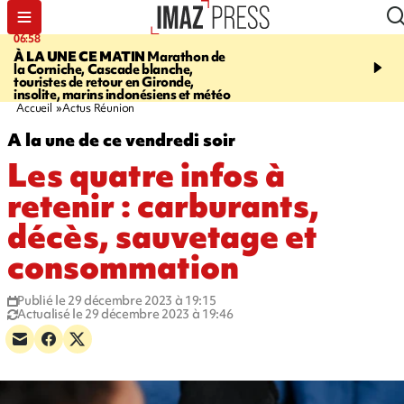
06:58
09:14
À LA UNE CE MATIN
Marathon de
GIRONDE
Retour timid
la Corniche, Cascade blanche,
touristes au Porge, enco
touristes de retour en Gironde,
par le mégafeu
insolite, marins indonésiens et météo
Accueil
Actus Réunion
A la une de ce vendredi soir
Les quatre infos à
retenir : carburants,
décès, sauvetage et
consommation
Publié le 29 décembre 2023 à 19:15
Actualisé le 29 décembre 2023 à 19:46