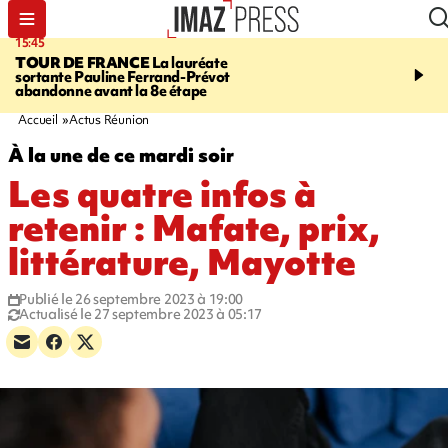
15:45
20:17
TOUR DE FRANCE
La lauréate
À RETENIR CE SOIR
Sé
sortante Pauline Ferrand-Prévot
routière, concours de nou
abandonne avant la 8e étape
du littoral fermée, courr
Darmanin et évacuation
Accueil
Actus Réunion
À la une de ce mardi soir
Les quatre infos à
retenir : Mafate, prix,
littérature, Mayotte
Publié le 26 septembre 2023 à 19:00
Actualisé le 27 septembre 2023 à 05:17