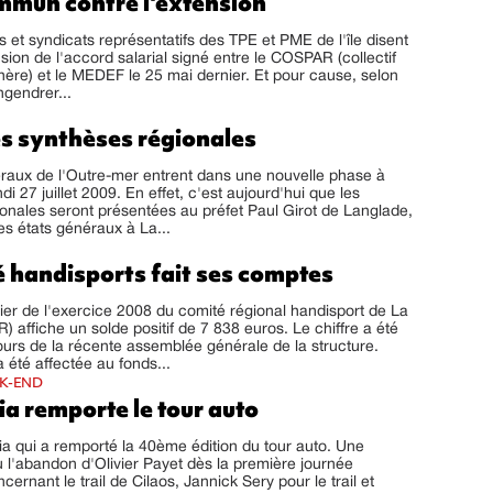
mmun contre l'extension
s et syndicats représentatifs des TPE et PME de l'île disent
nsion de l'accord salarial signé entre le COSPAR (collectif
chère) et le MEDEF le 25 mai dernier. Et pour cause, selon
ngendrer...
s synthèses régionales
raux de l'Outre-mer entrent dans une nouvelle phase à
ndi 27 juillet 2009. En effet, c'est aujourd'hui que les
onales seront présentées au préfet Paul Girot de Langlade,
s états généraux à La...
é handisports fait ses comptes
cier de l'exercice 2008 du comité régional handisport de La
 affiche un solde positif de 7 838 euros. Le chiffre a été
rs de la récente assemblée générale de la structure.
été affectée au fonds...
EK-END
a remporte le tour auto
ia qui a remporté la 40ème édition du tour auto. Une
vu l'abandon d'Olivier Payet dès la première journée
ernant le trail de Cilaos, Jannick Sery pour le trail et