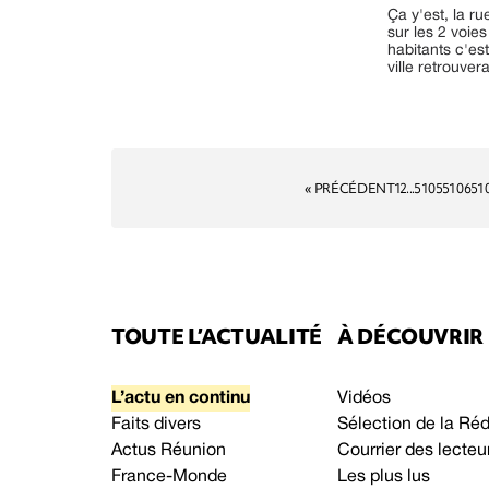
Ça y'est, la r
sur les 2 voie
habitants c'es
ville retrouvera
« PRÉCÉDENT
1
2
...
5105
5106
51
TOUTE L’ACTUALITÉ
À DÉCOUVRIR
L’actu en continu
Vidéos
Faits divers
Sélection de la Ré
Actus Réunion
Courrier des lecteu
France-Monde
Les plus lus