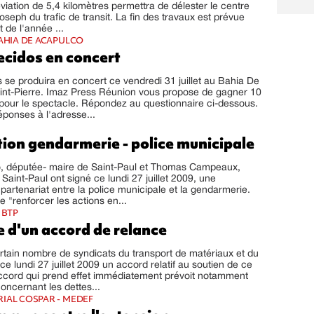
viation de 5,4 kilomètres permettra de délester le centre
Joseph du trafic de transit. La fin des travaux est prévue
 de l'année ...
BAHIA DE ACAPULCO
cidos en concert
se produira en concert ce vendredi 31 juillet au Bahia De
int-Pierre. Imaz Press Réunion vous propose de gagner 10
ts pour le spectacle. Répondez au questionnaire ci-dessous.
ponses à l'adresse...
ion gendarmerie - police municipale
o, députée- maire de Saint-Paul et Thomas Campeaux,
Saint-Paul ont signé ce lundi 27 juillet 2009, une
partenariat entre la police municipale et la gendarmerie.
de "renforcer les actions en...
 BTP
e d'un accord de relance
ertain nombre de syndicats du transport de matériaux et du
ce lundi 27 juillet 2009 un accord relatif au soutien de ce
accord qui prend effet immédiatement prévoit notamment
ncernant les dettes...
IAL COSPAR - MEDEF