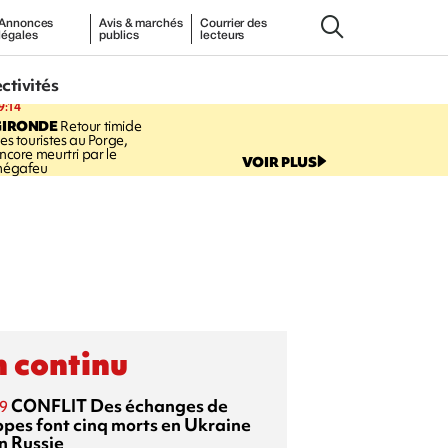
Annonces
Avis & marchés
Courrier des
légales
publics
lecteurs
ectivités
9:14
GIRONDE
Retour timide
es touristes au Porge,
ncore meurtri par le
VOIR PLUS
égafeu
 continu
CONFLIT
Des échanges de
9
ppes font cinq morts en Ukraine
n Russie