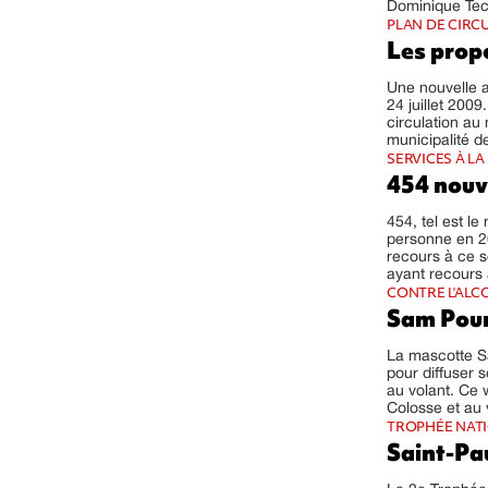
Dominique Tech
PLAN DE CIRC
Les prop
Une nouvelle a
24 juillet 200
circulation au
municipalité de
SERVICES À L
454 nouv
454, tel est l
personne en 20
recours à ce se
ayant recours 
CONTRE L'ALC
Sam Pour
La mascotte Sa
pour diffuser 
au volant. Ce 
Colosse et au 
TROPHÉE NAT
Saint-Pau