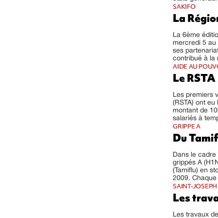
SAKIFO
La Régio
La 6ème éditio
mercredi 5 au
ses partenaria
contribué à la 
AIDE AU POUV
Le RSTA 
Les premiers v
(RSTA) ont eu l
montant de 100
salariés à temp
GRIPPE A
Du Tamif
Dans le cadre 
grippés A (H1N
(Tamiflu) en s
2009. Chaque o
SAINT-JOSEPH
Les trav
Les travaux de