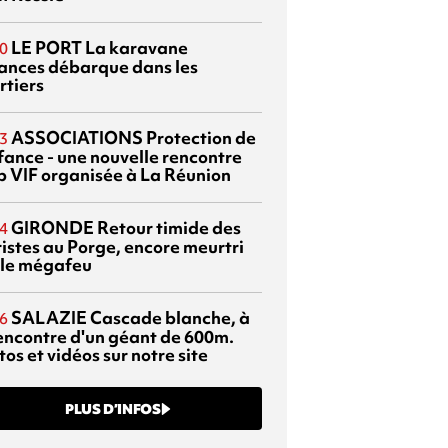
LE PORT
La karavane
0
ances débarque dans les
rtiers
ASSOCIATIONS
Protection de
3
nfance - une nouvelle rencontre
p VIF organisée à La Réunion
GIRONDE
Retour timide des
4
ristes au Porge, encore meurtri
 le mégafeu
SALAZIE
Cascade blanche, à
6
rencontre d'un géant de 600m.
os et vidéos sur notre site
PLUS D’INFOS