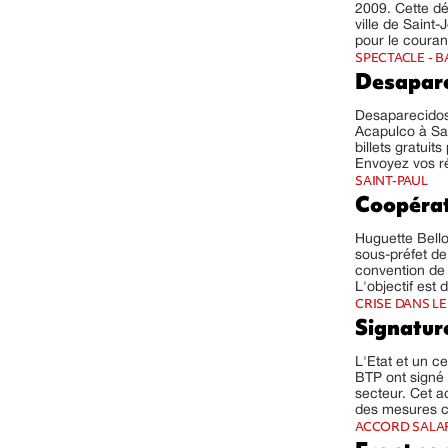
2009. Cette dé
ville de Saint-
pour le courant
SPECTACLE - 
Desapare
Desaparecidos 
Acapulco à Sa
billets gratui
Envoyez vos ré
SAINT-PAUL
Coopérat
Huguette Bell
sous-préfet de 
convention de 
L'objectif est 
CRISE DANS LE
Signatur
L'Etat et un c
BTP ont signé 
secteur. Cet 
des mesures co
ACCORD SALAR