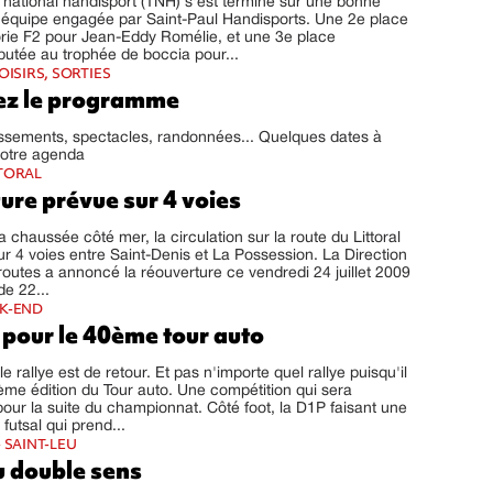
national handisport (TNH) s'est terminé sur une bonne
l'équipe engagée par Saint-Paul Handisports. Une 2e place
rie F2 pour Jean-Eddy Romélie, et une 3e place
utée au trophée de boccia pour...
OISIRS, SORTIES
z le programme
tissements, spectacles, randonnées... Quelques dates à
votre agenda
TORAL
ure prévue sur 4 voies
 chaussée côté mer, la circulation sur la route du Littoral
sur 4 voies entre Saint-Denis et La Possession. La Direction
routes a annoncé la réouverture ce vendredi 24 juillet 2009
de 22...
EK-END
 pour le 40ème tour auto
 rallye est de retour. Et pas n'importe quel rallye puisqu'il
0ème édition du Tour auto. Une compétition qui sera
our la suite du championnat. Côté foot, la D1P faisant une
 futsal qui prend...
 SAINT-LEU
u double sens