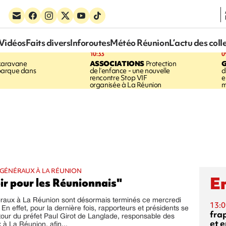
Vidéos
Faits divers
Inforoutes
Météo Réunion
L’actu des coll
10:33
0
karavane
ASSOCIATIONS
Protection
barque dans
de l’enfance - une nouvelle
d
rencontre Stop VIF
e
organisée à La Réunion
m
S GÉNÉRAUX À LA RÉUNION
En
ir pour les Réunionnais"
éraux à La Réunion sont désormais terminés ce mercredi
13:0
. En effet, pour la dernière fois, rapporteurs et présidents se
fra
tour du préfet Paul Girot de Langlade, responsable des
et e
 à La Réunion, afin...