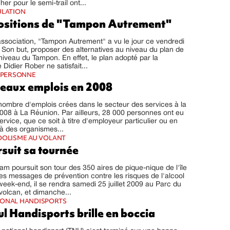
er pour le semi-trail ont...
ULATION
ositions de "Tampon Autrement"
ssociation, "Tampon Autrement" a vu le jour ce vendredi
9. Son but, proposer des alternatives au niveau du plan de
 niveau du Tampon. En effet, le plan adopté par la
 Didier Rober ne satisfait...
A PERSONNE
eaux emplois en 2008
e nombre d'emplois crées dans le secteur des services à la
08 à La Réunion. Par ailleurs, 28 000 personnes ont eu
rvice, que ce soit à titre d'employeur particulier ou en
à des organismes...
OOLISME AU VOLANT
suit sa tournée
m poursuit son tour des 350 aires de pique-nique de l'île
ses messages de prévention contre les risques de l'alcool
week-end, il se rendra samedi 25 juillet 2009 au Parc du
volcan, et dimanche...
IONAL HANDISPORTS
l Handisports brille en boccia