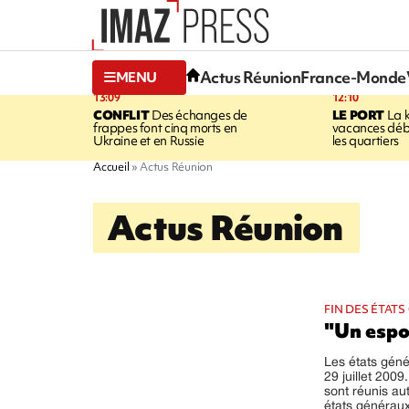
Actus Réunion
France-Monde
MENU
13:09
12:10
CONFLIT
Des échanges de
LE PORT
La 
frappes font cinq morts en
vacances dé
Ukraine et en Russie
les quartiers
Accueil
Actus Réunion
Actus Réunion
FIN DES ÉTAT
"Un espo
Les états gén
29 juillet 2009
sont réunis au
états généraux