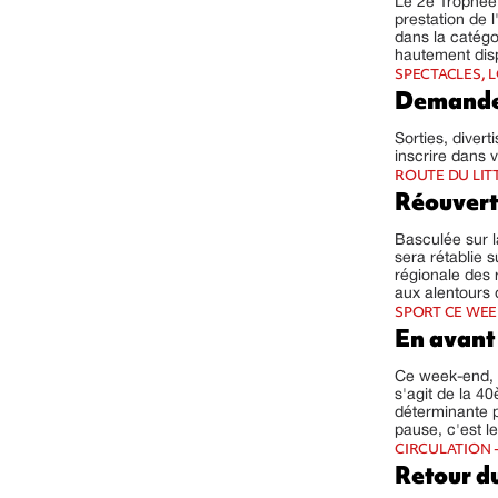
Le 2e Trophée 
prestation de 
dans la catégo
hautement disp
SPECTACLES, L
Demande
Sorties, diver
inscrire dans 
ROUTE DU LIT
Réouvert
Basculée sur la
sera rétablie 
régionale des 
aux alentours 
SPORT CE WE
En avant
Ce week-end, le
s'agit de la 4
déterminante p
pause, c'est le
CIRCULATION -
Retour d