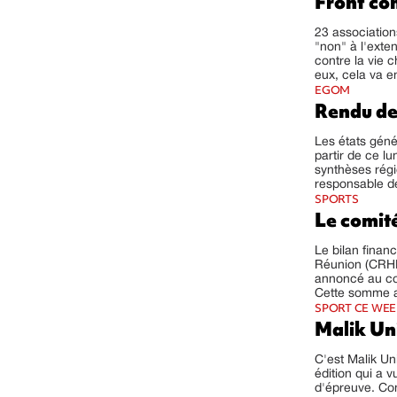
Front co
23 association
"non" à l'exte
contre la vie 
eux, cela va e
EGOM
Rendu de
Les états géné
partir de ce lu
synthèses régi
responsable de
SPORTS
Le comit
Le bilan finan
Réunion (CRHR)
annoncé au cou
Cette somme a 
SPORT CE WE
Malik Uni
C'est Malik Un
édition qui a 
d'épreuve. Conc