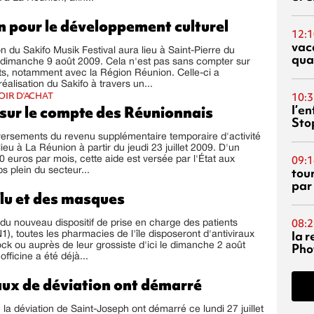
n pour le développement culturel
12:1
vac
n du Sakifo Musik Festival aura lieu à Saint-Pierre du
qua
 dimanche 9 août 2009. Cela n'est pas sans compter sur
ts, notamment avec la Région Réunion. Celle-ci a
réalisation du Sakifo à travers un...
OIR D'ACHAT
10:3
l’e
sur le compte des Réunionnais
Sto
ersements du revenu supplémentaire temporaire d'activité
ieu à La Réunion à partir du jeudi 23 juillet 2009. D'un
09:1
 euros par mois, cette aide est versée par l'État aux
tou
s plein du secteur...
par
lu et des masques
08:2
du nouveau dispositif de prise en charge des patients
la 
1), toutes les pharmacies de l'île disposeront d'antiviraux
Phot
tock ou auprès de leur grossiste d'ici le dimanche 2 août
fficine a été déjà...
aux de déviation ont démarré
 la déviation de Saint-Joseph ont démarré ce lundi 27 juillet