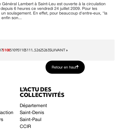
ue Général Lambert à Saint-Leu est ouverte à la circulation
s depuis 6 heures ce vendredi 24 juillet 2009. Pour les
t un soulagement. En effet, pour beaucoup d'entre-eux, "la
 enfin son...
07
5108
5109
5110
5111
...
5262
5263
SUIVANT »
Retour en haut
L’ACTU DES
COLLECTIVITÉS
Département
daction
Saint-Denis
rs
Saint-Paul
CCIR