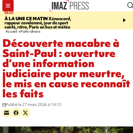
06:50
08:53
À LA UNE CE MATIN
Xénoscard,
SAINT-PAUL
Jour de S
rappeur condamné, jour de sport
2026 - bouger, s’informe
santé, rétro, Paris en bus et météo
soin de sa santé
Accueil
Faits-divers
Découverte macabre à
Saint-Paul : ouverture
d’une information
judiciaire pour meurtre,
le mis en cause reconnaît
les faits
Publié le 27 mars 2026 à 14:15