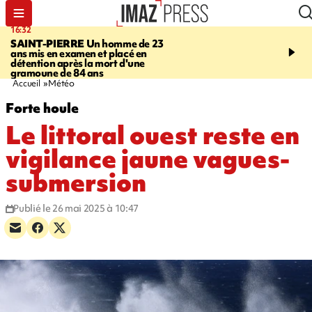
16:32
21:08
SAINT-PIERRE
Un homme de 23
MONDE
Arabie saoudit
ans mis en examen et placé en
et Turquie scellent un p
détention après la mort d'une
défense en pleine guerr
gramoune de 84 ans
Orient
Accueil
Météo
Forte houle
Le littoral ouest reste en
vigilance jaune vagues-
submersion
Publié le 26 mai 2025 à 10:47