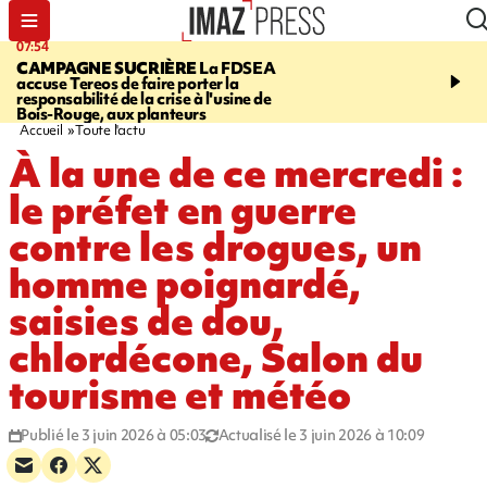
07:54
09:38
CAMPAGNE SUCRIÈRE
La FDSEA
RISQUE DE LISTÉRIO
accuse Tereos de faire porter la
d'un lot de sauté de mine
responsabilité de la crise à l'usine de
vendu chez E.Leclerc de
Bois-Rouge, aux planteurs
Marie
Accueil
Toute l'actu
À la une de ce mercredi :
le préfet en guerre
contre les drogues, un
homme poignardé,
saisies de dou,
chlordécone, Salon du
tourisme et météo
Publié le 3 juin 2026 à 05:03
Actualisé le 3 juin 2026 à 10:09