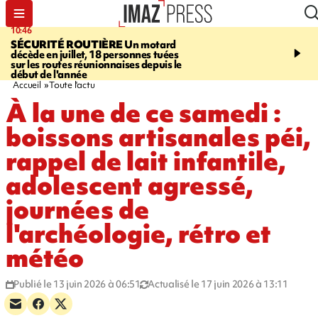
10:46
13:49
SÉCURITÉ ROUTIÈRE
Un motard
JUSTICE
Violences sexu
décède en juillet, 18 personnes tuées
mineurs - un courrier d
sur les routes réunionnaises depuis le
pointe les défaillances 
début de l'année
Accueil
Toute l'actu
À la une de ce samedi :
boissons artisanales péi,
rappel de lait infantile,
adolescent agressé,
journées de
l'archéologie, rétro et
météo
Publié le 13 juin 2026 à 06:51
Actualisé le 17 juin 2026 à 13:11