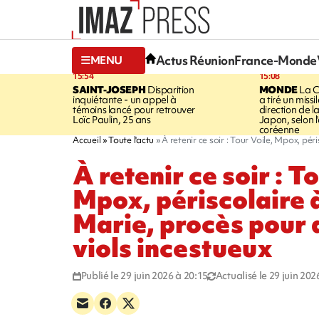
Actus Réunion
France-Monde
MENU
15:54
15:08
SAINT-JOSEPH
Disparition
MONDE
La C
inquiétante - un appel à
a tiré un missi
témoins lancé pour retrouver
direction de l
Loïc Paulin, 25 ans
Japon, selon 
coréenne
Accueil
Toute l'actu
À retenir ce soir : Tour Voile, Mpox, pé
À retenir ce soir : T
Mpox, périscolaire 
Marie, procès pour 
viols incestueux
Publié le 29 juin 2026 à 20:15
Actualisé le 29 juin 202