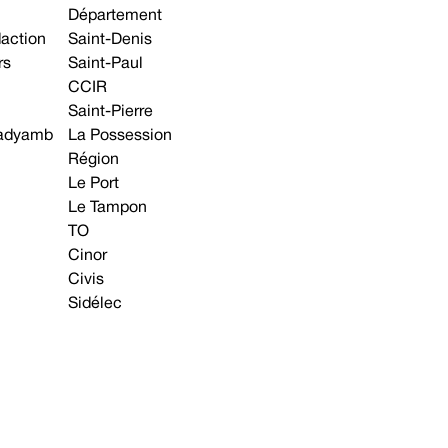
Département
daction
Saint-Denis
rs
Saint-Paul
CCIR
Saint-Pierre
 gadyamb
La Possession
Région
Le Port
Le Tampon
TO
Cinor
Civis
Sidélec
Annonces légales
Avis & Marchés publics