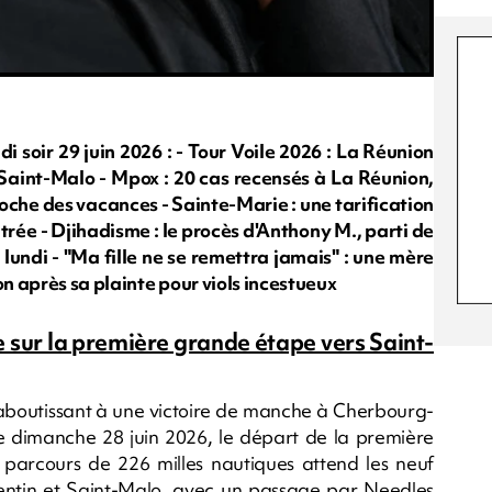
soir 29 juin 2026 : - Tour Voile 2026 : La Réunion
 Saint-Malo - Mpox : 20 cas recensés à La Réunion,
roche des vacances - Sainte-Marie : une tarification
trée - Djihadisme : le procès d'Anthony M., parti de
 lundi - "Ma fille ne se remettra jamais" : une mère
on après sa plainte pour viols incestueux
e sur la première grande étape vers Saint-
boutissant à une victoire de manche à Cherbourg-
ce dimanche 28 juin 2026, le départ de la première
parcours de 226 milles nautiques attend les neuf
entin et Saint-Malo, avec un passage par Needles