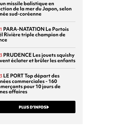
 un missile balistique en
ection de la mer du Japon, selon
rmée sud-coréenne
PARA-NATATION
Le Portois
1
l Rivière triple champion de
nce
PRUDENCE
Les jouets squishy
3
ent éclater et brûler les enfants
LE PORT
Top départ des
3
rnées commerciales - 160
merçants pour 10 jours de
nes affaires
PLUS D’INFOS