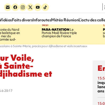
Vidéos
Faits divers
Inforoutes
Météo Réunion
L’actu des coll
14:51
1
orée du Nord
PARA-NATATION
Le
le balistique en
Portois Maël Rivière triple
s
a mer du
champion de France
b
l'armée sud-
riscolaire à Sainte-Marie, procès pour djihadisme et viols incestueux
our Voile,
à Sainte-
En
djihadisme et
15:5
inq
lanc
ans
6 à 20:17
15:0