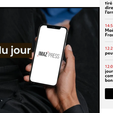
tiré
dir
l'a
14:5
Maë
Fra
12:2
peuv
12:0
jou
com
bon