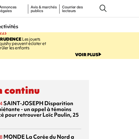
Annonces
Avis & marchés
Courrier des
légales
publics
lecteurs
ectivités
2:23
PRUDENCE
Les jouets
quishy peuvent éclater et
rûler les enfants
VOIR PLUS
 continu
SAINT-JOSEPH
Disparition
4
uiétante - un appel à témoins
é pour retrouver Loïc Paulin, 25
MONDE
La Corée du Nord a
8