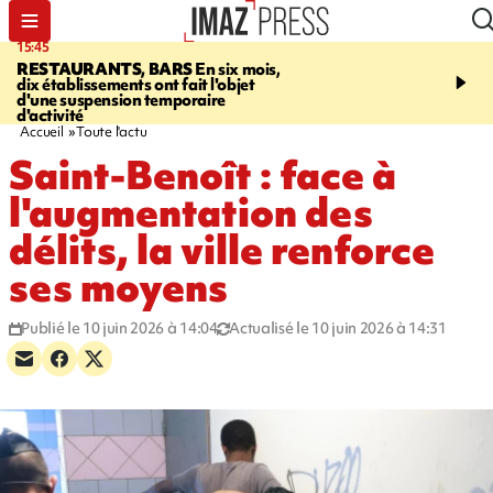
15:45
17:17
RESTAURANTS, BARS
En six mois,
"LE DERNIER REFUG
dix établissements ont fait l'objet
Angeles, un homme vit 
d'une suspension temporaire
panneau publicitaire po
d'activité
promouvoir un film Netf
Accueil
Toute l'actu
Saint-Benoît : face à
l'augmentation des
délits, la ville renforce
ses moyens
Publié le 10 juin 2026 à 14:04
Actualisé le 10 juin 2026 à 14:31