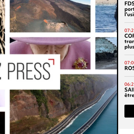
FDS
port
l'u
07:2
CO
tra
plu
07:0
RO
06:2
SAI
êtr