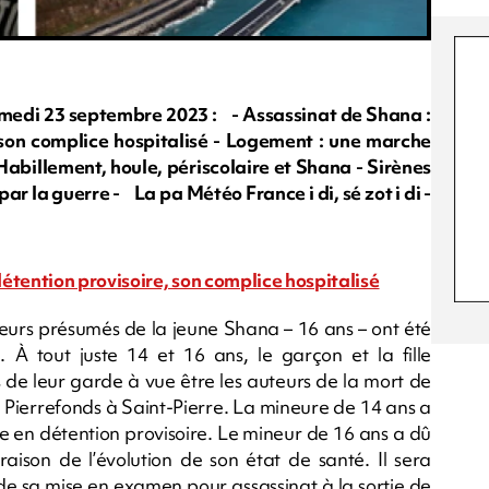
di 23 septembre 2023 : - Assassinat de Shana :
 son complice hospitalisé - Logement : une marche
Habillement, houle, périscolaire et Shana - Sirènes
ar la guerre - La pa Météo France i di, sé zot i di -
étention provisoire, son complice hospitalisé
eurs présumés de la jeune Shana – 16 ans – ont été
 À tout juste 14 et 16 ans, le garçon et la fille
s de leur garde à vue être les auteurs de la mort de
 Pierrefonds à Saint-Pierre. La mineure de 14 ans a
e en détention provisoire. Le mineur de 16 ans a dû
aison de l’évolution de son état de santé. Il sera
 de sa mise en examen pour assassinat à la sortie de