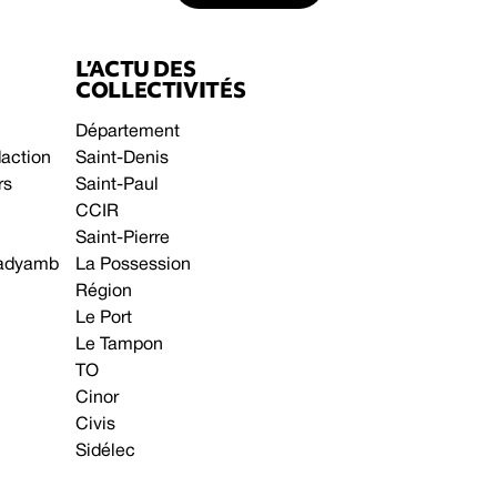
L’ACTU DES
COLLECTIVITÉS
Département
daction
Saint-Denis
rs
Saint-Paul
CCIR
Saint-Pierre
 gadyamb
La Possession
Région
Le Port
Le Tampon
TO
Cinor
Civis
Sidélec