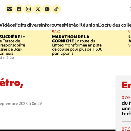
Vidéos
Faits divers
Inforoutes
Météo Réunion
L’actu des coll
07:23
0
SUCRIÈRE
La
MARATHON DE LA
 Tereos de
CORNICHE
La route du
a responsabilité
Littoral transformée en piste
v
'usine de Bois-
de course pour plus de 1.300
anteurs
participants
et météo
étro,
En
07:5
du 
 septembre 2023 à 06:29
ann
tec
07:5