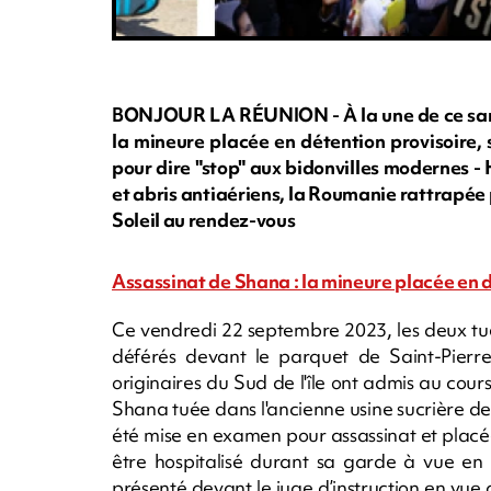
BONJOUR LA RÉUNION - À la une de ce same
la mineure placée en détention provisoire,
pour dire "stop" aux bidonvilles modernes - 
et abris antiaériens, la Roumanie rattrapée p
Soleil au rendez-vous
Assassinat de Shana : la mineure placée en d
Ce vendredi 22 septembre 2023, les deux tu
déférés devant le parquet de Saint-Pierre.
originaires du Sud de l'île ont admis au cour
Shana tuée dans l'ancienne usine sucrière de
été mise en examen pour assassinat et placé
être hospitalisé durant sa garde à vue en r
présenté devant le juge d’instruction en vue