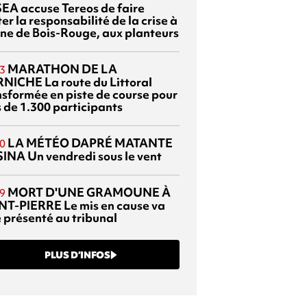
EA accuse Tereos de faire
er la responsabilité de la crise à
sine de Bois-Rouge, aux planteurs
MARATHON DE LA
3
RNICHE
La route du Littoral
nsformée en piste de course pour
s de 1.300 participants
LA MÉTÉO DAPRÉ MATANTE
0
SINA
Un vendredi sous le vent
MORT D'UNE GRAMOUNE À
9
NT-PIERRE
Le mis en cause va
e présenté au tribunal
PLUS D’INFOS