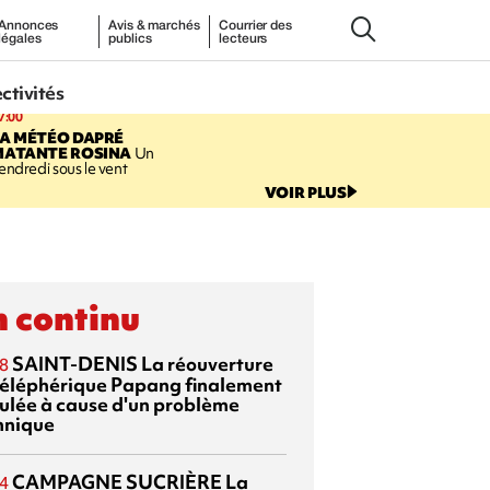
Annonces
Avis & marchés
Courrier des
légales
publics
lecteurs
ectivités
7:00
LA MÉTÉO DAPRÉ
MATANTE ROSINA
Un
endredi sous le vent
VOIR PLUS
 continu
SAINT-DENIS
La réouverture
8
téléphérique Papang finalement
ulée à cause d'un problème
hnique
CAMPAGNE SUCRIÈRE
La
4