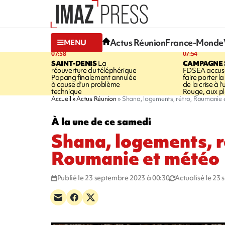
Actus Réunion
France-Monde
MENU
07:58
07:54
SAINT-DENIS
La
CAMPAGNE 
réouverture du téléphérique
FDSEA accuse
Papang finalement annulée
faire porter l
à cause d'un problème
de la crise à l
technique
Rouge, aux pl
Accueil
Actus Réunion
Shana, logements, rétro, Roumanie 
À la une de ce samedi
Shana, logements, r
Roumanie et météo
Publié le 23 septembre 2023 à 00:30
Actualisé le 23