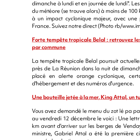
dimanche à lundi et en journée de lundi". Le
du météore (se trouve alors) à moins de 100 k
à un impact cyclonique majeur, avec une po
France. Suivez notre direct (Photo rb/www.
Forte tempête tropicale Belal : retrouvez 
par commune
La tempête tropicale Belal poursuit actuell
près de La Réunion dans la nuit de dimanch
placé en alerte orange cyclonique, cer
d'hébergement et des numéros d'urgence.
Une bouteille jetée à la mer, King Attal, un 
Vous avez demandé le menu du zot lé pa pay
au vendredi 12 décembre le voici : Une let
km avant d'arriver sur les berges de Vend
ministre, Gabriel Attal a été la première 