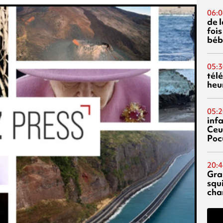
06:0
de 
fois
béb
05:3
tél
heu
05:2
inf
Ceu
Poc
20:4
Gra
squ
cha