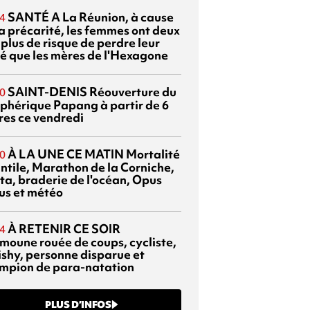
SANTÉ
A La Réunion, à cause
4
la précarité, les femmes ont deux
 plus de risque de perdre leur
é que les mères de l'Hexagone
SAINT-DENIS
Réouverture du
0
éphérique Papang à partir de 6
res ce vendredi
À LA UNE CE MATIN
Mortalité
0
antile, Marathon de la Corniche,
ta, braderie de l'océan, Opus
us et météo
À RETENIR CE SOIR
4
moune rouée de coups, cycliste,
ishy, personne disparue et
mpion de para-natation
PLUS D’INFOS