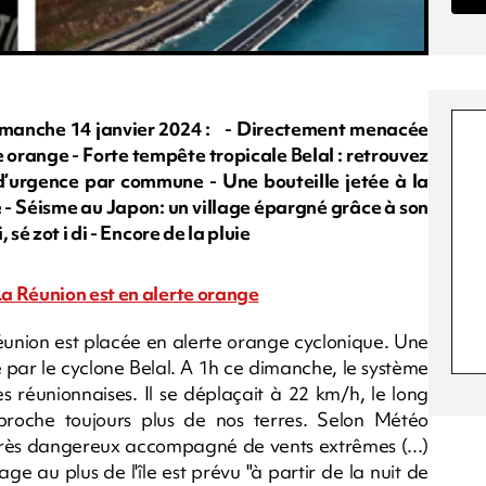
anche 14 janvier 2024 : - Directement menacée
e orange - Forte tempête tropicale Belal : retrouvez
d’urgence par commune - Une bouteille jetée à la
e - Séisme au Japon: un village épargné grâce à son
sé zot i di - Encore de la pluie
a Réunion est en alerte orange
éunion est placée en alerte orange cyclonique. Une
 par le cyclone Belal. A 1h ce dimanche, le système
s réunionnaises. Il se déplaçait à 22 km/h, le long
pproche toujours plus de nos terres. Selon Météo
 très dangereux accompagné de vents extrêmes (...)
age au plus de l'île est prévu "à partir de la nuit de