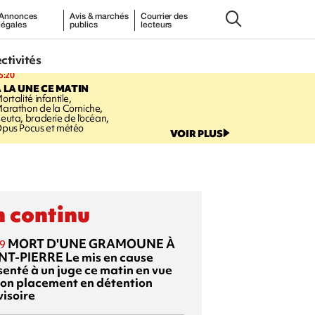
Annonces
Avis & marchés
Courrier des
légales
publics
lecteurs
ectivités
5:20
 LA UNE CE MATIN
ortalité infantile,
arathon de la Corniche,
euta, braderie de l'océan,
pus Pocus et météo
VOIR PLUS
 continu
MORT D'UNE GRAMOUNE À
9
NT-PIERRE
Le mis en cause
senté à un juge ce matin en vue
son placement en détention
visoire