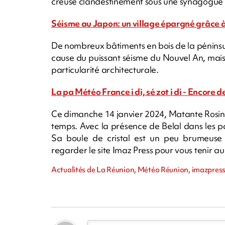
creusé clandestinement sous une synagogue p
Séisme au Japon: un village épargné grâce à
De nombreux bâtiments en bois de la péninsu
cause du puissant séisme du Nouvel An, mais 
particularité architecturale.
La pa Météo France i di, sé zot i di - Encore de
Ce dimanche 14 janvier 2024, Matante Rosina
temps. Avec la présence de Belal dans les p
Sa boule de cristal est un peu brumeuse 
regarder le site Imaz Press pour vous tenir a
Actualités de La Réunion, Météo Réunion, imazpress