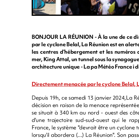
BONJOUR LA RÉUNION - À la une de ce dim
par le cyclone Belal, La Réunion est en alert
les centres d’hébergement et les numéros 
mer, King Attal, un tunnel sous la synagogu
architecture unique - La pa Météo France i di, 
Directement menacée par le cyclone Belal, L
Depuis 19h, ce samedi 13 janvier 2024,La R
décision en raison de la menace représentée
se situait à 340 km au nord - ouest des côte
d'une trajectoire sud-sud-ouest qui le ra
France, le système "devrait être un cyclone
lorsqu'il abordera (...) La Réunion". Son pass