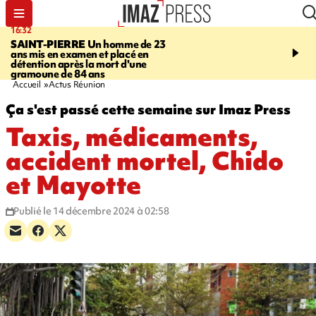
16:32
21:08
SAINT-PIERRE
Un homme de 23
MONDE
Arabie saoudit
ans mis en examen et placé en
et Turquie scellent un p
détention après la mort d'une
défense en pleine guerr
gramoune de 84 ans
Orient
Accueil
Actus Réunion
Ça s'est passé cette semaine sur Imaz Press
Taxis, médicaments,
accident mortel, Chido
et Mayotte
Publié le 14 décembre 2024 à 02:58