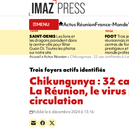
Actus Réunion
France-Monde
MENU
10:44
10:02
SAINT-DENIS
Les lions et
FOOT
Trois j
les dragons paradent dans
réunionnais i
le centre-ville pour fêter
centres de fo
Guan Di. Toutes les photos
prestigieux et 
sur notre site
monde profes
Accueil
Actus Réunion
Chikungunya : 32 cas confirmés à La R
Trois foyers actifs identifiés
Chikungunya : 32 ca
La Réunion, le virus
circulation
Publié le 6 décembre 2024 à 13:16