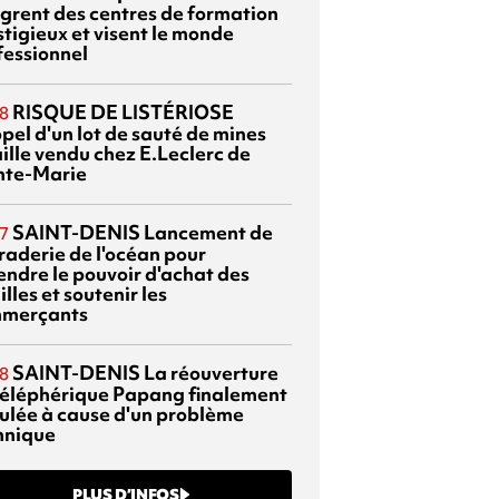
ègrent des centres de formation
stigieux et visent le monde
fessionnel
RISQUE DE LISTÉRIOSE
8
pel d'un lot de sauté de mines
aille vendu chez E.Leclerc de
nte-Marie
SAINT-DENIS
Lancement de
7
braderie de l'océan pour
endre le pouvoir d'achat des
lles et soutenir les
merçants
SAINT-DENIS
La réouverture
8
téléphérique Papang finalement
ulée à cause d'un problème
hnique
PLUS D’INFOS