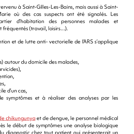
intervenu à Saint-Gilles-Les-Bains, mais aussi à Saint-
-Marie où des cas suspects ont été signalés. Les
uartier d’habitation des personnes malades et
fréquentés (travail, loisirs…).
tion et de lutte anti- vectorielle de l’ARS s’applique
res) autour du domicile des malades,
arvicides),
ention,
es,
le d’un cas,
de symptômes et à réaliser des analyses par les
 de chikungunya
et de dengue, le personnel médical
après le début de symptômes une analyse biologique
du diagnostic chez tout patient qui présenterait un