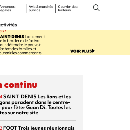
Annonces
Avis & marchés
Courrier des
légales
publics
lecteurs
ectivités
8:37
AINT-DENIS
Lancement
e la braderie de l'océan
our défendre le pouvoir
'achat des familles et
VOIR PLUS
outenir les commerçants
 continu
SAINT-DENIS
Les lions et les
4
gons paradent dans le centre-
e pour fêter Guan Di. Toutes les
os sur notre site
FOOT
Trois jeunes réunionnais
2