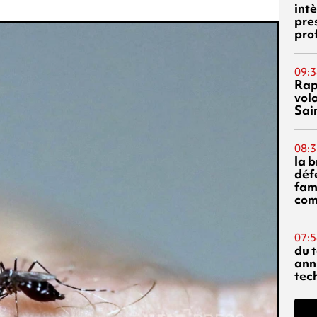
int
pre
pro
09:3
Rap
vol
Sai
08:3
la 
déf
fami
com
07:5
du 
ann
tec