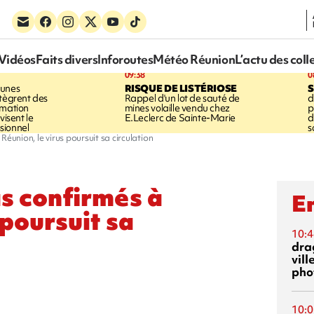
Vidéos
Faits divers
Inforoutes
Météo Réunion
L’actu des coll
09:38
0
eunes
RISQUE DE LISTÉRIOSE
S
ntègrent des
Rappel d'un lot de sauté de
d
rmation
mines volaille vendu chez
p
visent le
E.Leclerc de Sainte-Marie
d
sionnel
s
éunion, le virus poursuit sa circulation
s confirmés à
En
 poursuit sa
10:4
dra
vill
phot
10:0