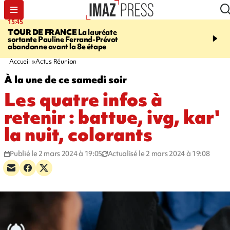
15:45
20:17
TOUR DE FRANCE
La lauréate
À RETENIR CE SOIR
Sé
sortante Pauline Ferrand-Prévot
routière, concours de nou
abandonne avant la 8e étape
du littoral fermée, courr
Darmanin et évacuation
Accueil
Actus Réunion
À la une de ce samedi soir
Les quatre infos à
retenir : battue, ivg, kar'
la nuit, colorants
Publié le 2 mars 2024 à 19:05
Actualisé le 2 mars 2024 à 19:08