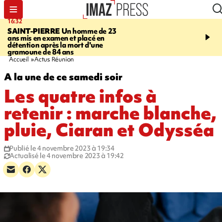
16:32
21:08
SAINT-PIERRE
Un homme de 23
MONDE
Arabie saoudit
ans mis en examen et placé en
et Turquie scellent un p
détention après la mort d'une
défense en pleine guerr
gramoune de 84 ans
Orient
Accueil
Actus Réunion
A la une de ce samedi soir
Les quatre infos à
retenir : marche blanche,
pluie, Ciaran et Odysséa
Publié le 4 novembre 2023 à 19:34
Actualisé le 4 novembre 2023 à 19:42