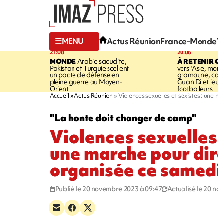
Actus Réunion
France-Monde
MENU
21:08
20:06
MONDE
Arabie saoudite,
À RETENIR 
Pakistan et Turquie scellent
vers l'Asie, mo
un pacte de défense en
gramoune, co
pleine guerre au Moyen-
Guan Di et je
Orient
footballeurs
Accueil
Actus Réunion
Violences sexuelles et sexistes : un
"La honte doit changer de camp"
Violences sexuelles 
une marche pour dir
organisée ce samed
Publié le 20 novembre 2023 à 09:47
Actualisé le 20 