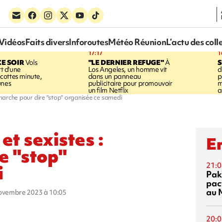
Vidéos
Faits divers
Inforoutes
Météo Réunion
L’actu des coll
17:17
1
CE SOIR
Vols
"LE DERNIER REFUGE"
À
S
rt d'une
Los Angeles, un homme vit
d
cottes minute,
dans un panneau
p
unes
publicitaire pour promouvoir
m
un film Netflix
a
e marche pour dire "stop" organisée ce samedi
et sexistes :
En
e "stop"
21:0
i
Pak
pac
au 
novembre 2023 à 10:05
20:0