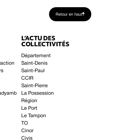
Retour en haut
L’ACTU DES
COLLECTIVITÉS
Département
daction
Saint-Denis
rs
Saint-Paul
CCIR
Saint-Pierre
 gadyamb
La Possession
Région
Le Port
Le Tampon
TO
Cinor
Civis