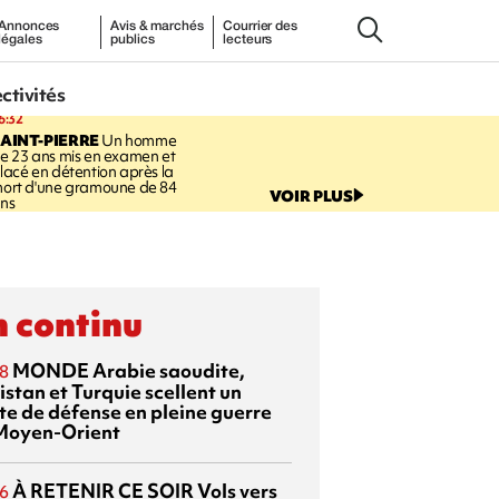
Annonces
Avis & marchés
Courrier des
légales
publics
lecteurs
ectivités
6:32
AINT-PIERRE
Un homme
e 23 ans mis en examen et
lacé en détention après la
ort d'une gramoune de 84
VOIR PLUS
ns
 continu
MONDE
Arabie saoudite,
8
istan et Turquie scellent un
te de défense en pleine guerre
Moyen-Orient
À RETENIR CE SOIR
Vols vers
6