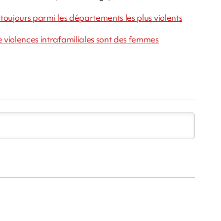
 toujours parmi les départements les plus violents
e violences intrafamiliales sont des femmes
m