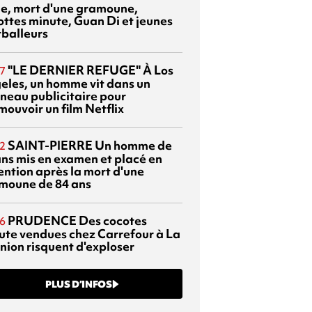
sie, mort d'une gramoune,
ottes minute, Guan Di et jeunes
tballeurs
"LE DERNIER REFUGE"
À Los
7
eles, un homme vit dans un
neau publicitaire pour
mouvoir un film Netflix
SAINT-PIERRE
Un homme de
2
ans mis en examen et placé en
ention après la mort d'une
moune de 84 ans
PRUDENCE
Des cocotes
6
ute vendues chez Carrefour à La
nion risquent d'exploser
PLUS D’INFOS