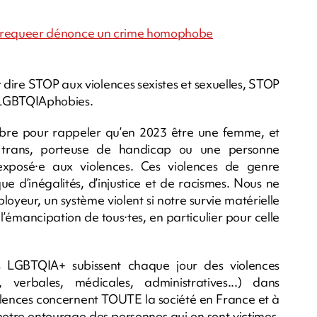
ation requeer dénonce un crime homophobe
r dire STOP aux violences sexistes et sexuelles, STOP
x LGBTQIAphobies.
bre pour rappeler qu’en 2023 être une femme, et
, trans, porteuse de handicap ou une personne
exposé·e aux violences. Ces violences de genre
que d’inégalités, d’injustice et de racismes. Nous ne
loyeur, un système violent si notre survie matérielle
l’émancipation de tous·tes, en particulier pour celle
s LGBTQIA+ subissent chaque jour des violences
 verbales, médicales, administratives...) dans
violences concernent TOUTE la société en France et à
notre entourage des personnes qui en sont victimes,