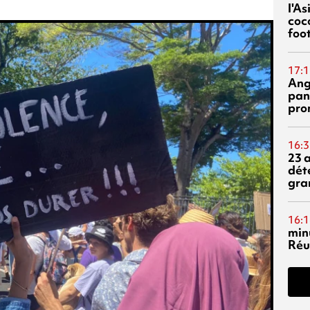
l'A
coc
foo
17:1
Ang
pan
pro
16:3
23 
dét
gra
16:1
min
Réu