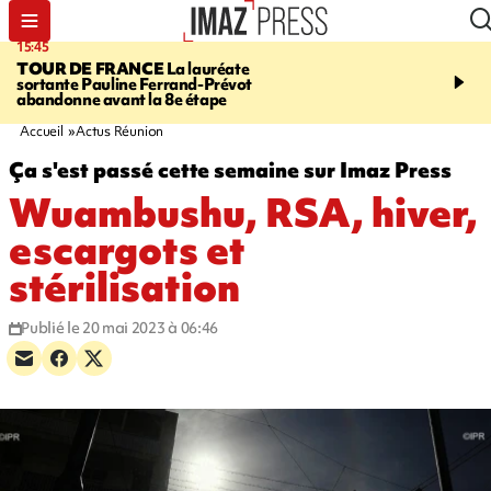
15:45
20:17
TOUR DE FRANCE
La lauréate
À RETENIR CE SOIR
Sé
sortante Pauline Ferrand-Prévot
routière, concours de nou
abandonne avant la 8e étape
du littoral fermée, courr
Darmanin et évacuation
Accueil
Actus Réunion
Ça s'est passé cette semaine sur Imaz Press
Wuambushu, RSA, hiver,
escargots et
stérilisation
Publié le 20 mai 2023 à 06:46